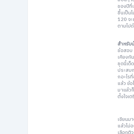
ของปีที่
ขึ้นเป็น
120 จะเพ
ตามไปด
สำหรับน
ข้อสอบ
เคียงกั
ชุดนี้เ
ประสบกา
กอะไรที
แล้ว ข้
มาแล้วก็
ตั้งใจเต
เขียนมา
แล้วไม่
เลือกติว