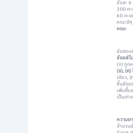
ข้อละ 6
300 คะแ
60 คะแน
คณะดีๆ
คณะ
ข้อสอบช
ช้อยส์ไป
(ก) ถูกห
(ข), (ค)
เดียว, (
ขึ้นช้อ
เพิ่มขึ้
เป็นเท่า
ความยาก
จำนวนข้
มือนๆ เ