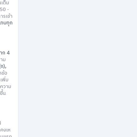
เต็ม
 50 -
ารเข้า
แทบทุก
จาก 4
ถาม
(ก),
กข้อ
เพิ่ม
้อความ
ึ้น
ี
งคงเห
รอบแรก