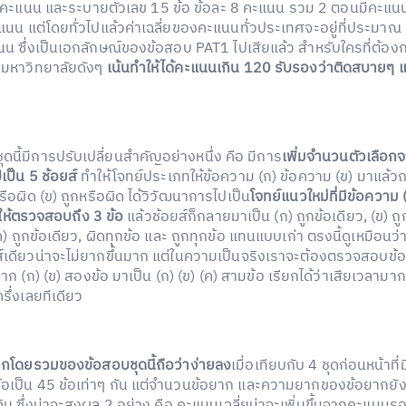
 คะแนน และระบายตัวเลข 15 ข้อ ข้อละ 8 คะแนน รวม 2 ตอนมีคะแนน
นน แต่โดยทั่วไปแล้วค่าเฉลี่ยของคะแนนทั่วประเทศจะอยู่ที่ประมาณ
น ซึ่งเป็นเอกลักษณ์ของข้อสอบ PAT1 ไปเสียแล้ว สำหรับใครที่ต้องก
 มหาวิทยาลัยดังๆ
เน้นทำให้ได้คะแนนเกิน 120 รับรองว่าติดสบายๆ 
ุดนี้มีการปรับเปลี่ยนสำคัญอย่างหนึ่ง คือ มีการ
เพิ่มจำนวนตัวเลือก
เป็น 5 ช้อยส์
ทำให้โจทย์ประเภทให้ข้อความ (ก) ข้อความ (ข) มาแล้ว
รือผิด (ข) ถูกหรือผิด ได้วิวัฒนาการไปเป็น
โจทย์แนวใหม่ที่มีข้อความ 
 ให้ตรวจสอบถึง 3 ข้อ
แล้วช้อยส์ก็กลายมาเป็น (ก) ถูกข้อเดียว, (ข) ถู
ค) ถูกข้อเดียว, ผิดทุกข้อ และ ถูกทุกข้อ แทนแบบเก่า ตรงนี้ดูเหมือนว่า
ยส์เดียวน่าจะไม่ยากขึ้นมาก แต่ในความเป็นจริงเราจะต้องตรวจสอบข
นจาก (ก) (ข) สองข้อ มาเป็น (ก) (ข) (ค) สามข้อ เรียกได้ว่าเสียเวลามากข
ครึ่งเลยทีเดียว
โดยรวมของข้อสอบชุดนี้ถือว่าง่ายลง
เมื่อเทียบกับ 4 ชุดก่อนหน้าที่ม
อเป็น 45 ข้อเท่าๆ กัน แต่จำนวนข้อยาก และความยากของข้อยากยั
ดิม ซึ่งน่าจะสงผล 2 อย่าง คือ คะแนนเฉลี่ยน่าจะเพิ่มขึ้นจากคะแนน