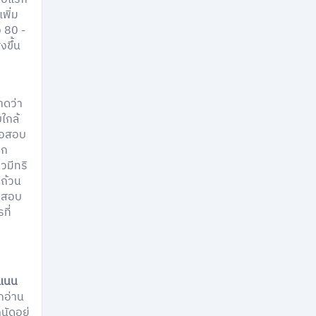
เพิ่ม
ง 80 -
งขึ้น
ดว่า
ใกล้
ข้อสอบ
าก
วมีทริ
บถ้วน
อนสอบ
ที่
ะแนน
อกอ่าน
นัดอยู่