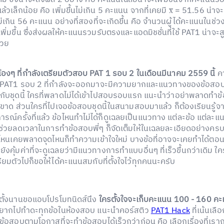
แล้วเล็กน้อย คือ เพิ่มขึ้นไม่เกิน 5 คะแนน จากที่เคยมี x̅ = 51.56 น่าจะ
ไม่เกิน 56 คะแนน อย่างที่สองที่จะเกิดขึ้น คือ จำนวนผู้ได้คะแนนในช่ว
ิ่มขึ้น ซึ่งส่งผลให้คะแนนรวมรับตรงและแอดมิชชั่นที่ใช้ PAT1 น่าจะสู
้วย
้องๆ ที่กำลังเตรียมตัวสอบ PAT 1 รอบ 2 ในเดือนมีนาคม 2559 นี้
คา
 PAT1 รอบ 2 ที่กำลังจะออกมาจะมีความยากและแนวทางของข้อสอบ
นกับชุดนี้ ใครที่พลาดไม่ได้เข้าไปสอบรอบแรก แนะนำว่าอย่าพลาดทำ
ด็ดขาด ส่วนใครที่ไปเจอข้อสอบชุดนี้ในสนามสอบมาแล้ว ก็ต้องเรียนรู้จ
รณ์ครั้งที่แล้ว ข้อไหนทำไม่ได้ก็ดูเฉลยเป็นแนวทาง แต่ละข้อ แต่ละแน
่ช่วยลดเวลาในการทำข้อสอบพี่ๆ ก็จัดเต็มให้ในเฉลยละเอียดอย่างคร
อไหนเคยพลาดจุดไหนก็ทำความเข้าใจใหม่ บางข้อที่อาจจะเคยทำได้ต
ยังคุ้มค่าที่จะดูเฉลยว่ามีแนวทางการทำแบบอื่นๆ ที่เร็วขึ้นกว่าเดิม ใคร
รียมตัวไปก็ขอให้ได้คะแนนสมกับที่ตั้งใจไว้ทุกคนนะครับ
ตั้งนานขอแอบโปรโมทนิดส์นึง
ใครตั้งใจจะเก็บคะแนน 100 - 160 ค
อยากไปทำดะทุกข้อในห้องสอบ แนะนำคอร์สติว
PAT1 Hack
ที่เน้นเลื
ข้อสอบตามโอกาสที่จะทำข้อสอบได้เร็วกว่าก่อน คือ เลือกเรื่องที่เราถ