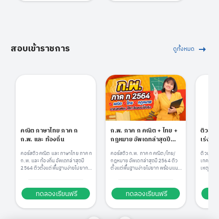
สอบเข้าราชการ
ดูทั้งหมด
คณิต ภาษาไทย ภาค ก
ก.พ. ภาค ก คณิต + ไทย +
ติวสอบ
ก.พ. และ ท้องถิ่น
กฎหมาย อัพเดทล่าสุดปี
เร่งรัด
2564 by พี่วิว
คอร์สติว คณิต และ ภาษาไทย ภาค ก
คอร์สติว ก.พ. ภาค ก คณิต/ไทย/
ติวเร่งเก
ก.พ. และ ท้องถิ่น อัพเดทล่าสุดปี
กฎหมาย อัพเดทล่าสุดปี 2564 ติว
เทคนิคเข้
2564 ติวตั้งแต่พื้นฐานง่ายไปยาก
ตั้งแต่พื้นฐานง่ายไปยาก พร้อมแนว
เหตุผล 
พร้อมแนวข้อสอบจริง
ข้อสอบจริง
ภาษาอัง
1 เดือน!!
ทดลองเรียนฟรี
ทดลองเรียนฟรี
ท