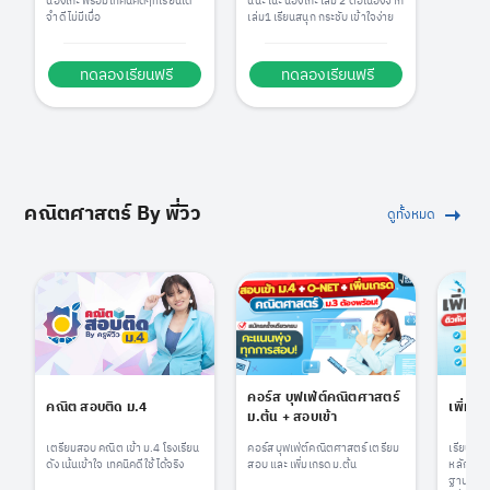
นิฮงโกะ พร้อมเทคนิคดีๆที่เรียนได้
นนะ โนะ นิฮงโกะ เล่ม 2 ต่อเนื่องจาก
จำดี ไม่มีเบื่อ
เล่ม1 เรียนสนุก กระชับ เข้าใจง่าย
ทดลองเรียนฟรี
ทดลองเรียนฟรี
คณิตศาสตร์ By พี่วิว
ดูทั้งหมด
คอร์ส บุฟเฟ่ต์คณิตศาสตร์
คณิต สอบติด ม.4
เพิ่มเ
ม.ต้น + สอบเข้า
เตรียมสอบ คณิต เข้า ม.4 โรงเรียน
คอร์ส บุฟเฟ่ต์คณิตศาสตร์ เตรียม
เรียนคณ
ดัง เน้นเข้าใจ เทคนิคดี ใช้ได้จริง
สอบ และ เพิ่มเกรด ม.ต้น
หลักสูตรใ
ฐานก็เรี