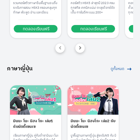
รวมคอร์สติวภาษาจีนพื้นฐานจนถึง
คอร์สติว HSK5 ล่าสุดปี 2023 ครบ
คอร์สเรีย
ระดับการสอบ HSK3 ครอบคลุมทุก
ทุกสกิล เทคนิคแน่น! ตะลุยโจทย์จัด
ตั้งแต่ต
ทักษะ ฟัง พูด อ่าน และเขียน
เต็ม การันตีคะแนน 200+
ทุกตัว จน
นทุกเรื่อ
ทดลองเรียนฟรี
ทดลองเรียนฟรี
ท
ภาษาญี่ปุ่น
ดูทั้งหมด
มินนะ โนะ นิฮง โกะ เล่ม1
มินนะ โนะ นิฮงโกะ เล่ม2 กับ
กับนัตตี้เซนเซ
นัตตี้เซนเซ
เรียนภาษาญี่ปุ่น คู่กับตำรามินนะ โนะ
ปูพื้นฐานภาษาญี่ปุ่น สู่ระดับN5 กับ มิ