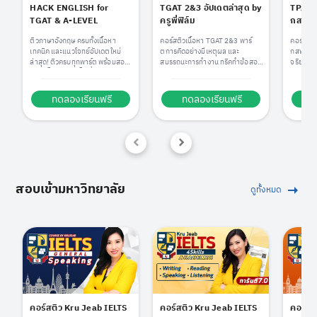
HACK ENGLISH for
TGAT 2&3 อัปเดตล่าสุด by
TPAT1
TGAT & A-LEVEL
ครูพี่ฟิล์ม
กสพท b
ติวภาษาอังกฤษ ครบทั้งเนื้อหา
คอร์สติวเนื้อหา TGAT 2&3 พาร์
คอร์ส T
เทคนิค และแนวโจทย์อัปเดตใหม่
ตการคิดอย่างมีเหตุผล และ
กสพท คร
ล่าสุด! ติวครบทุกพาร์ต พร้อมสอบ
สมรรถนะการทำงาน ทริคทำข้อสอบ
จริยธรรมแ
ทันที เก็บคะแนนเต็ม ทั้ง TGAT1 หรือ
เพียบ พร้อมแนวข้อสอบแบบจัด
และแนวข้
TGAT ENG & A-LEVEL ENG ติด
เต็ม! เรียนจบ การันตีสอบติด!
จัดเต็ม 
มหาลัยได้ไม่ยาก!
(*อัปเดตข้อสอบ TGAT3 รูปแบบ
ทันที!
ทดลองเรียนฟรี
ทดลองเรียนฟรี
ท
ใหม่ล่าสุดแล้ว!)
สอบเข้ามหาวิทยาลัย
ดูทั้งหมด
คอร์สติว Kru Jeab IELTS
คอร์สติว Kru Jeab IELTS
คอร์สต