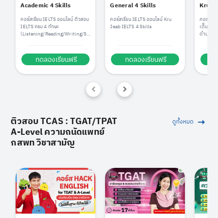
Academic 4 Skills
General 4 Skills
KruJe
คอร์สเรียน IELTS ออนไลน์ ติวสอบ
คอร์สเรียน IELTS ออนไลน์ Kru
คอร์สติว
IELTS ครบ 4 ทักษะ
Jeab IELTS 4 Skills
เต็ม ปูพื
(Listening/Reading/Writing/Sp
ด้านภาษ
eaking)
ปี! การัน
ซ้ำได้ไม่อั
ทดลองเรียนฟรี
ทดลองเรียนฟรี
ท
ติวสอบ TCAS : TGAT/TPAT
ดูทั้งหมด
A-Level ความถนัดแพทย์
กสพท วิชาสามัญ