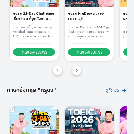
คอร์ส 21-Day Challenge:
คอร์ส KruDew ติวสอบ
คอร์สต
เริ่มจาก 0 ก็พูดอังกฤษ
TOEICⓇ
Academ
คล่องใน 21 วัน by
คอร์สเรียนปูพื้นฐานภาษาอังกฤษ
คอร์ส KruDew ติวสอบ TOEICⓇ
คอร์สเรี
KruDew
พร้อมไฟล์เรียนประกอบการสอน
เก็งข้อสอบ พร้อมเทคนิคเพียบ อัพ
IELTS คร
240 หน้า และคอร์สเรียนสอนโดย
คะแนนได้พุ่งพรวด ในเวลาไม่ถึง
(Listen
ครูดิวกว่า 21 ชั่วโมง
เดือน!
eaking)
ทดลองเรียนฟรี
ทดลองเรียนฟรี
ท
ภาษาอังกฤษ "ครูดิว"
ดูทั้งหมด