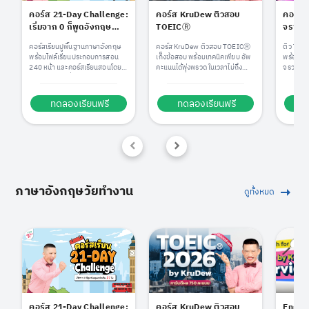
คอร์ส 21-Day Challenge:
คอร์ส KruDew ติวสอบ
คอร์สต
เริ่มจาก 0 ก็พูดอังกฤษ
TOEICⓇ
จรวด 
คล่องใน 21 วัน by
KruD
คอร์สเรียนปูพื้นฐานภาษาอังกฤษ
คอร์ส KruDew ติวสอบ TOEICⓇ
ติว TOE
KruDew
พร้อมไฟล์เรียนประกอบการสอน
เก็งข้อสอบ พร้อมเทคนิคเพียบ อัพ
พร้อมอั
240 หน้า และคอร์สเรียนสอนโดย
คะแนนได้พุ่งพรวด ในเวลาไม่ถึง
จรวด!
ครูดิวกว่า 21 ชั่วโมง
เดือน!
ทดลองเรียนฟรี
ทดลองเรียนฟรี
ท
ภาษาอังกฤษวัยทำงาน
ดูทั้งหมด
คอร์ส 21-Day Challenge:
คอร์ส KruDew ติวสอบ
Englis