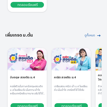
ทดลองเรียนฟรี
เพิ่มเกรด ม.ต้น
ดูทั้งหมด
คอร์สเ
อังกฤษ สอบติด ม.4
คณิต สอบติด ม.4
วิทย์ +
คอร์สติวเข้มภาษาอังกฤษ สอบติด
เตรียมสอบ คณิต เข้า ม.4 โรงเรียน
ติวครบ 3
ม.4 โรงเรียนดัง เน้นความเข้าใจ
ดัง เน้นเข้าใจ เทคนิคดี ใช้ได้จริง
หลักสูตร
พร้อมเทคนิคลัดมากมาย ปรับใช้ได้
ทำโจทย์ไ
จริงทุกสถานการณ์!
ทดลองเรียนฟรี
ทดลองเรียนฟรี
ท