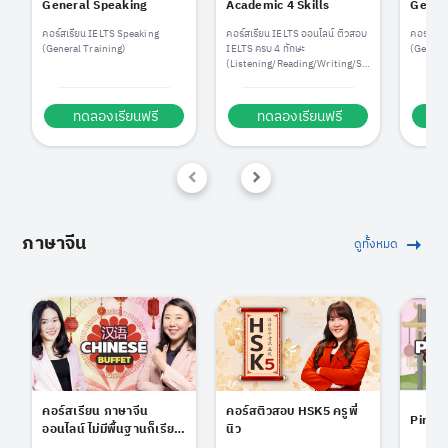
General Speaking
Academic 4 Skills
Genera
คอร์สเรียน IELTS Speaking
คอร์สเรียน IELTS ออนไลน์ ติวสอบ
คอร์สเรี
(General Training)
IELTS ครบ 4 ทักษะ
(General
(Listening/Reading/Writing/Sp
eaking)
ทดลองเรียนฟรี
ทดลองเรียนฟรี
ท
ภาษาจีน
ดูทั้งหมด
คอร์สเรียน ภาษาจีน
คอร์สติวสอบ HSK5 ครูพี่
Pinyin
ออนไลน์ ไม่มีพื้นฐานก็เรียน
นิว
ได้