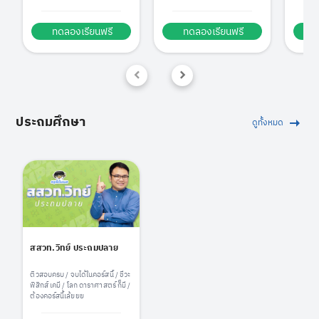
เพิ่มเกรด
ทดลองเรียนฟรี
ทดลองเรียนฟรี
ท
ประถมศึกษา
ดูทั้งหมด
สสวท.วิทย์ ประถมปลาย
ติวสอบครบ / จบได้ในคอร์สนี้ / ชีวะ
ฟิสิกส์ เคมี / โลก ดาราศาสตร์ ก็มี /
ต้องคอร์สนี้เล้ยยย