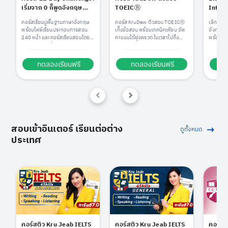
เริ่มจาก 0 ก็พูดอังกฤษ
TOEICⓇ
Inter
คล่องใน 21 วัน by
คอร์สเรียนปูพื้นฐานภาษาอังกฤษ
คอร์ส KruDew ติวสอบ TOEICⓇ
เลิกกลั
KruDew
พร้อมไฟล์เรียนประกอบการสอน
เก็งข้อสอบ พร้อมเทคนิคเพียบ อัพ
อังกฤษ ด
240 หน้า และคอร์สเรียนสอนโดย
คะแนนได้พุ่งพรวด ในเวลาไม่ถึง
พร้อมประห
ครูดิวกว่า 21 ชั่วโมง
เดือน!
เตรียมคำ
มาครบหม
ทดลองเรียนฟรี
ทดลองเรียนฟรี
ท
สอบเข้าอินเตอร์ เรียนต่อต่าง
ดูทั้งหมด
ประเทศ
คอร์สติว Kru Jeab IELTS
คอร์สติว Kru Jeab IELTS
คอร์สต