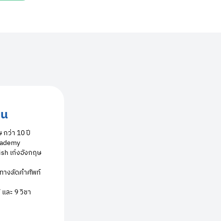
ยน
กว่า 10 ปี
Academy
lish เก่งอังกฤษ
 ทางลัดคำศัพท์
และ 9 วิชา