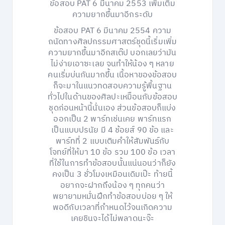
ข้อสอบ PAT 6 มีนาคม 2553 เพิ่มเติม
ความยากขึ้นมาอีกระดับ
ข้อสอบ PAT 6 มีนาคม 2554 ความ
ถนัดทางศิลปกรรมศาสตร์ชุดนี้เริ่มเพิ่ม
ความยากขึ้นมาอีกสเต๊ป บอกเลยว่ามัน
ไม่ง่ายเอาซะเลย จนทำให้น้อง ๆ หลาย
คนเริ่มบ่นกันมากขึ้น เนื้อหาของข้อสอบ
ก็จะมาในแนวทดสอบความรู้พื้นฐาน
ทั่วไปในด้านของศิลปะเหมิือนกับข้อสอบ
ชุดก่อนหน้านี้นั่นเอง ส่วนข้อสอบก็แบ่ง
ออกเป็น 2 พาร์ทเช่นเคย พาร์ทแรก
เป็นแบบปรนัย มี 4 ช้อยส์ 90 ข้อ และ
พาร์ทที่ 2 แบบเติมคำให้สัมพันธ์กับ
โจทย์ที่ให้มา 10 ข้อ รวม 100 ข้อ เวลา
ที่ใช้ในการทำข้อสอบนั้นแน่นอนว่าก็ยัง
คงเป็น 3 ชั่วโมงเหมือนเดิมเป๊ะ ท้ายนี้
อยากจะฝากถึงน้อง ๆ ทุกคนว่า
พยายามหมั่นฝึกทำข้อสอบบ่อย ๆ ให้
พอดีกับเวลาที่กำหนดไว้จนเกิดความ
เคยชินจะได้ไม่พลาดนะจ๊ะ