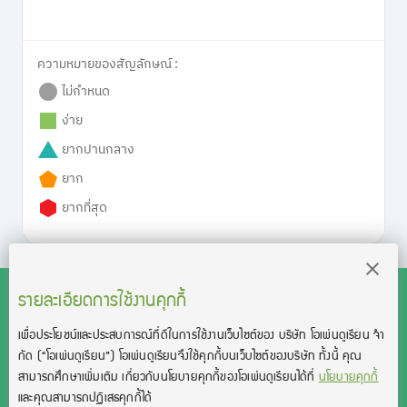
ความหมายของสัญลักษณ์ :
ไม่กำหนด
ง่าย
ยากปานกลาง
ยาก
ยากที่สุด
รายละเอียดการใช้งานคุกกี้
เพื่อประโยชน์และประสบการณ์ที่ดีในการใช้งานเว็บไซต์ของ บริษัท โอเพ่นดูเรียน จํา
สงวนลิขสิทธิ์โดย บริษัท โอเพ่นดูเรียน จำกัด 2021 ©︎ OpenDurian
กัด
(“โอเพ่นดูเรียน”)
โอเพ่นดูเรียนจึงใช้คุกกี้บนเว็บไซต์ของบริษัท ทั้งนี้ คุณ
Co., Ltd.
สามารถศึกษาเพิ่มเติม เกี่ยวกับนโยบายคุกกี้ของโอเพ่นดูเรียนได้ที่
นโยบายคุกกี้
TOEIC® and TOEFL® are registered trademarks of Educational Testing
และคุณสามารถปฏิเสธคุกกี้ได้
Service (ETS).