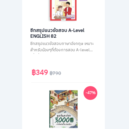
ชีทสรุปแนวข้อสอบ A-Level
ENGLISH 82
ชีทสรุปแนวข้อสอบภาษาอังกฤษ เหมาะ
สำหรับน้องๆที่ต้องการสอบ A-level
เพื่อยื่นคะแนนเข้ามหาวิทยาลัย ติวสรุป
วิชาภาษาอังกฤษ A-Level แบบไม่มีพื้น
ฐานก็เข้าใจเองได้ง่ายๆ ใน 30 วัน
฿349
฿790
-47%