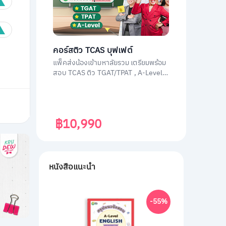
คอร์สติว TCAS บุฟเฟต์
แพ็คส่งน้องเข้ามหาลัยรวม เตรียมพร้อม
สอบ TCAS ติว TGAT/TPAT , A-Level
(วิชาสามัญ) , กสพท โดยติวเตอร์ผู้
เชี่ยวชาญทุกวิชา ประสบการณ์สูง
฿10,990
หนังสือแนะนำ
-55%