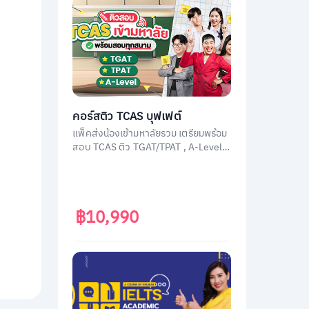
คอร์สติว TCAS บุฟเฟต์
แพ็คส่งน้องเข้ามหาลัยรวม เตรียมพร้อม
สอบ TCAS ติว TGAT/TPAT , A-Level
(วิชาสามัญ) , กสพท โดยติวเตอร์ผู้
เชี่ยวชาญทุกวิชา ประสบการณ์สูง
฿10,990