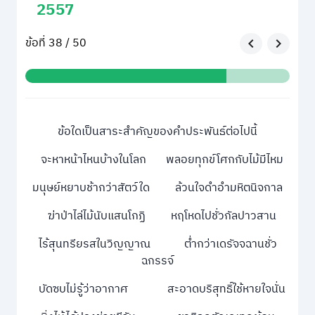
2557
ข้อที่ 38 / 50
ข้อใดเป็นสาระสำคัญของคำประพันธ์ต่อไปนี้
จะหาหน้าไหนบ้างในโลก พลอยทุกข์โศกกับไม้มีไหม
มนุษย์หยาบช้ากว่าสัตว์ใด ล้วนใจดำอำมหิตนิจกาล
ฆ่าป่าไล่ไม้นับแสนโกฏิ หฤโหดไปชั่วกัลปาวสาน
ไร้สุนทรียรสในวิญญาณ ต่ำกว่าเดรัจจฉานชั่ว
ฉกรรจ์
บัดซบไม่รู้ว่าอากาศ สะอาดบริสุทธิ์ใช้หายใจนั่น