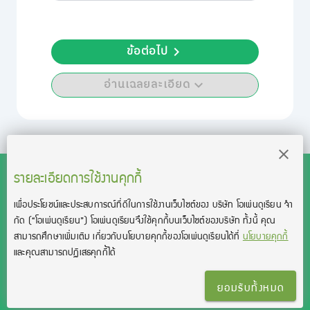
ข้อต่อไป
อ่านเฉลยละเอียด
รายละเอียดการใช้งานคุกกี้
เพื่อประโยชน์และประสบการณ์ที่ดีในการใช้งานเว็บไซต์ของ บริษัท โอเพ่นดูเรียน จํา
สงวนลิขสิทธิ์โดย บริษัท โอเพ่นดูเรียน จำกัด 2021 ©︎ OpenDurian
กัด
(“โอเพ่นดูเรียน”)
โอเพ่นดูเรียนจึงใช้คุกกี้บนเว็บไซต์ของบริษัท ทั้งนี้ คุณ
Co., Ltd.
สามารถศึกษาเพิ่มเติม เกี่ยวกับนโยบายคุกกี้ของโอเพ่นดูเรียนได้ที่
นโยบายคุกกี้
TOEIC® and TOEFL® are registered trademarks of Educational Testing
และคุณสามารถปฏิเสธคุกกี้ได้
Service (ETS).
This product is not endorsed or approved by ETS.
ยอมรับทั้งหมด
เงื่อนไขการใช้งาน
นโยบายความเป็นส่วนตัว
ติดต่อเรา