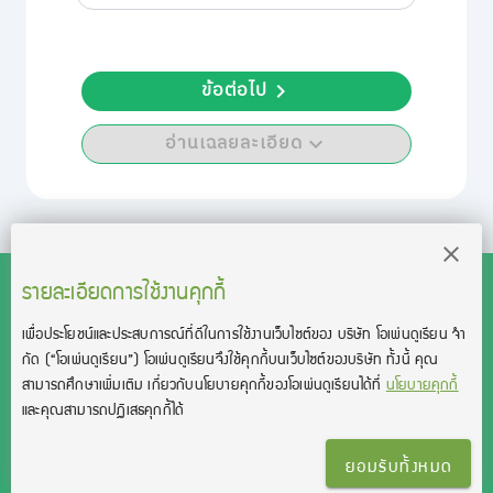
ข้อต่อไป
อ่านเฉลยละเอียด
รายละเอียดการใช้งานคุกกี้
เพื่อประโยชน์และประสบการณ์ที่ดีในการใช้งานเว็บไซต์ของ บริษัท โอเพ่นดูเรียน จํา
สงวนลิขสิทธิ์โดย บริษัท โอเพ่นดูเรียน จำกัด 2021 ©︎ OpenDurian
กัด
(“โอเพ่นดูเรียน”)
โอเพ่นดูเรียนจึงใช้คุกกี้บนเว็บไซต์ของบริษัท ทั้งนี้ คุณ
Co., Ltd.
สามารถศึกษาเพิ่มเติม เกี่ยวกับนโยบายคุกกี้ของโอเพ่นดูเรียนได้ที่
นโยบายคุกกี้
TOEIC® and TOEFL® are registered trademarks of Educational Testing
และคุณสามารถปฏิเสธคุกกี้ได้
Service (ETS).
This product is not endorsed or approved by ETS.
ยอมรับทั้งหมด
เงื่อนไขการใช้งาน
นโยบายความเป็นส่วนตัว
ติดต่อเรา