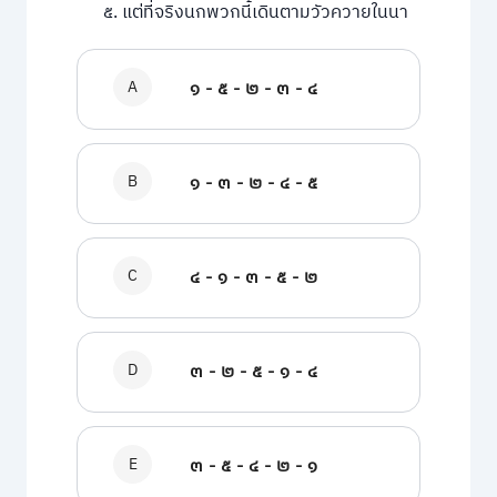
๕. แต่ที่จริงนกพวกนี้เดินตามวัวควายในนา
A
๑ - ๕ - ๒ - ๓ - ๔
B
๑ - ๓ - ๒ - ๔ - ๕
C
๔ - ๑ - ๓ - ๕ - ๒
D
๓ - ๒ - ๕ - ๑ - ๔
E
๓ - ๕ - ๔ - ๒ - ๑