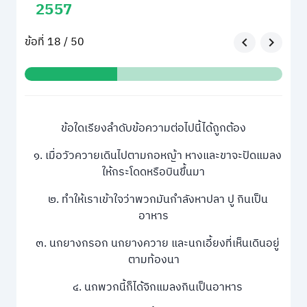
2557
ข้อที่ 18 / 50
ข้อใดเรียงลำดับข้อความต่อไปนี้ได้ถูกต้อง
๑. เมื่อวัวควายเดินไปตามกอหญ้า หางและขาจะปัดแมลง
ให้กระโดดหรือบินขึ้นมา
๒. ทำให้เราเข้าใจว่าพวกมันกำลังหาปลา ปู กินเป็น
อาหาร
๓. นกยางกรอก นกยางควาย และนกเอี้ยงที่เห็นเดินอยู่
ตามท้องนา
๔. นกพวกนี้ก็ได้จิกแมลงกินเป็นอาหาร