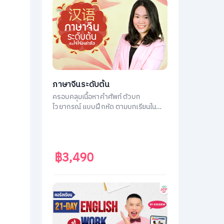
ภาษาจีนระดับต้น
ครอบคลุมเนื้อหาคำศัพท์ ตัวบท
ไวยากรณ์ แบบฝึกหัด ตามบทเรียนใน
หนังสือ ภาษาจีนระดับต้น 1
฿3,490