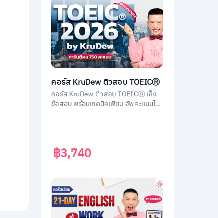
คอร์ส KruDew ติวสอบ TOEICⓇ
คอร์ส KruDew ติวสอบ TOEICⓇ เก็ง
ข้อสอบ พร้อมเทคนิคเพียบ อัพคะแนนได้
พุ่งพรวด ในเวลาไม่ถึงเดือน!
฿3,740