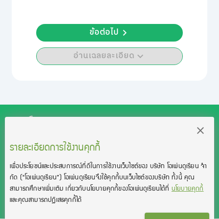
ข้อต่อไป
อ่านเฉลยละเอียด
รายละเอียดการใช้งานคุกกี้
สงวนลิขสิทธิ์โดย บริษัท โอเพ่นดูเรียน จำกัด 2021 ©︎ OpenDurian
Co., Ltd.
เพื่อประโยชน์และประสบการณ์ที่ดีในการใช้งานเว็บไซต์ของ บริษัท โอเพ่นดูเรียน จํา
TOEIC® and TOEFL® are registered trademarks of Educational Testing
กัด
(“โอเพ่นดูเรียน”)
โอเพ่นดูเรียนจึงใช้คุกกี้บนเว็บไซต์ของบริษัท ทั้งนี้ คุณ
Service (ETS).
This product is not endorsed or approved by ETS.
สามารถศึกษาเพิ่มเติม เกี่ยวกับนโยบายคุกกี้ของโอเพ่นดูเรียนได้ที่
นโยบายคุกกี้
และคุณสามารถปฏิเสธคุกกี้ได้
เงื่อนไขการใช้งาน
นโยบายความเป็นส่วนตัว
ติดต่อเรา