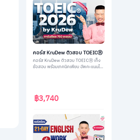
คอร์ส KruDew ติวสอบ TOEICⓇ
คอร์ส KruDew ติวสอบ TOEICⓇ เก็ง
ข้อสอบ พร้อมเทคนิคเพียบ อัพคะแนนได้
พุ่งพรวด ในเวลาไม่ถึงเดือน!
฿3,740