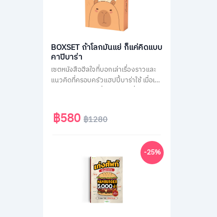
BOXSET ถ้าโลกมันแย่ ก็แค่คิดแบบ
คาปิบาร่า
เซตหนังสือฮีลใจที่บอกเล่าเรื่องราวและ
แนวคิดที่ครอบครัวแฮปปี้บาร่าใช้ เมื่อเจอ
สถานการณ์ไม่ได้ดั่งใจต่าง ๆ ที่คนส่วน
ใหญ่เจอได้ในชีวิตประจำวัน เช่น เรื่องงาน
เรื่องความรัก หรือเรื่องของสังคม รวม
฿580
฿1280
กว่า 70 สถานการณ์ เพื่อเปลี่ยนมุมมอง
แนวคิดการรับมือกับปัญหาได้ดียิ่งขึ้น มา
พร้อมของแถมสุดน่ารักแบบจัดเต็มทั้ง
-25%
สติกเกอร์ และที่คั่นคาปิบาร่า