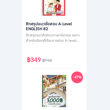
ชีทสรุปแนวข้อสอบ A-Level
ENGLISH 82
ชีทสรุปแนวข้อสอบภาษาอังกฤษ เหมาะ
สำหรับน้องๆที่ต้องการสอบ A-level
เพื่อยื่นคะแนนเข้ามหาวิทยาลัย ติวสรุป
วิชาภาษาอังกฤษ A-Level แบบไม่มีพื้น
ฐานก็เข้าใจเองได้ง่ายๆ ใน 30 วัน
฿349
฿790
-47%