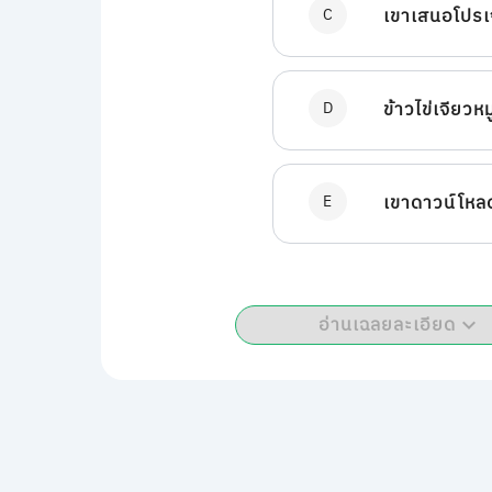
C
เขาเสนอโปรเจก
D
ข้าวไข่เจียว
E
เขาดาวน์โห
อ่านเฉลยละเอียด