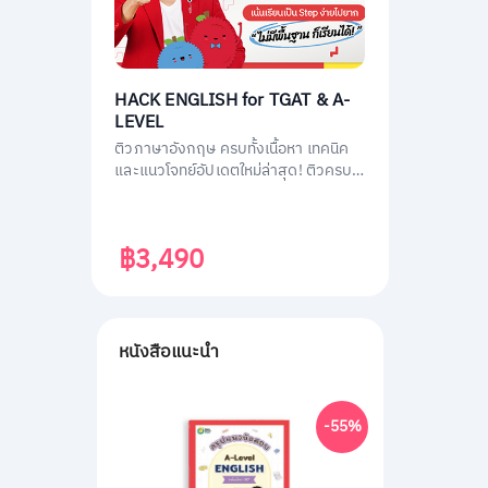
HACK ENGLISH for TGAT & A-
LEVEL
ติวภาษาอังกฤษ ครบทั้งเนื้อหา เทคนิค
และแนวโจทย์อัปเดตใหม่ล่าสุด! ติวครบ
ทุกพาร์ต พร้อมสอบทันที เก็บคะแนนเต็ม
ทั้ง TGAT1 หรือ TGAT ENG & A-LEVEL
ENG ติดมหาลัยได้ไม่ยาก!
฿3,490
หนังสือแนะนำ
-55%