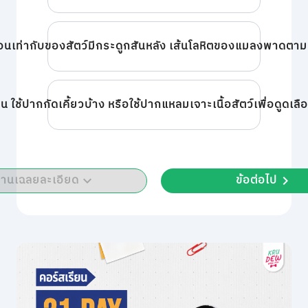
้อนเท่ากับของสัตว์มีกระดูกสันหลัง เส้นโลหิตของแมลงพาดต
เช่น ใช้ปากกัดเคี้ยวบ้าง หรือใช้ปากแหลมเจาะเนื้อสัตว์เพื่อด
่านเฉลยละเอียด
ข้อต่อไป