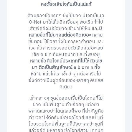
คงต้องเสียใจกันเป็นแน่แท้
ส่วนของข้อแรกๆ ยังไม่ยาก มีโจทย์แนว
O-Net มาให้เห็นอีกเรื่อยๆ พอเริ่มทำไป
สักพักก็จะมีข้อยากเข้ามาให้เห็น และ
มี
หลายข้อที่ไม่ยากแต่ต้องคิดเยอะ
หลาย
ขั้นตอน ใช้เวลาทั้งในการหาคำตอบ และ
เวลาในการตรวจสอบตัวเลือกเยอะเลย
เช็ค ก ข ค กันหนักมาก และที่พบอยู่
หลายข้อคือโจทย์ประเภทที่ไม่ให้ตัวเลข
มา ติดเป็นสัญลักษณ์ a b c m n ทั้ง
หลาย
แล้วให้เราเช็คว่าถูกต้องหรือไม่
ซึ่งถือว่าเป็นจุดอ่อนของหลายๆ คนเลย
ทีเดียว
เข้ากลางๆ ชุดข้อสอบเริ่มเป็นโจทย์ที่ไม่
ยาก เน้นพื้นฐาน ทำเรื่อยๆ แต่อย่า
พลาดและอย่าโดนหลอก็พอ ที่สำคัญคือ
ทำเวลาให้ดีครับเมื่อเจอโจทย์แบบนี้ แต่
โดยรวมโจทย์พื้นฐานก็ยังยากกว่าชุดที่
แล้วอยู่ดี มีหลายๆ ข้อโจทย์สวย เทคนิค