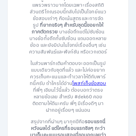
แพรวพราวมากโดยเฉพาะเรื่องสถิติ
ส่วนตรีโกณรอบนี้กลับไปเป็นโจทย์แนว
ข้อสอบเก่าๆ คือเน้นสูตรและการจัด
รูป
ที่ยากจริงๆ สำหรับชุดนี้ขอยกให้
ภาคตัดกรวย
บางข้อถึกแต่ไม่ซับซ้อน
บางข้อทั้งถึกทั้งซับซ้อน แถมออกหลาย
ข้ออ และยังมีปนในโจทย์เรื่องอื่นๆ เช่น
ความสัมพันธ์และฟังก์ชัน หรือเวกเตอร์
ในส่วนพาร์ทเติมคำตอบจะออกเป็นรูป
แบบเดียวกับชุดที่แล้ว และไม่ค่อยยาก
ควรเก็บคะแนนและทำเวลาให้ดีกับพาร์
ทนี้ครับ ถ้าใครได้อ่าน
โพสท์เก็งข้อสอบ
ที่พี่ๆ เขียนไว้นี้แล้ว ต้องบอกว่าตรง
หลายข้อเลย สำหรับ #dek60 คอย
ติดตามให้ดีนะครับ พี่ๆ มีเรื่องดีๆ มา
ฝากอยู่เรื่อยๆ แน่นอน
สรุปจากที่ผ่านๆ มาทุกปีคือ
รอบแรกนี่
หวังผลได้ แต่ใครที่รอบแรกชิลๆ กะว่า
มาเก็บคะแนนรอบสองนี่ขอบอกเลยว่า