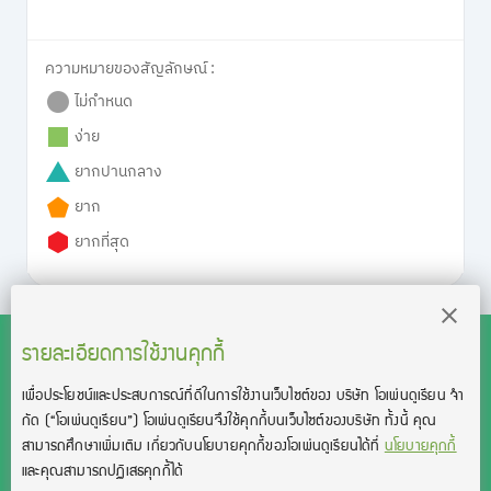
ความหมายของสัญลักษณ์ :
ไม่กำหนด
ง่าย
ยากปานกลาง
ยาก
ยากที่สุด
รายละเอียดการใช้งานคุกกี้
เพื่อประโยชน์และประสบการณ์ที่ดีในการใช้งานเว็บไซต์ของ บริษัท โอเพ่นดูเรียน จํา
สงวนลิขสิทธิ์โดย บริษัท โอเพ่นดูเรียน จำกัด 2021 ©︎ OpenDurian
กัด
(“โอเพ่นดูเรียน”)
โอเพ่นดูเรียนจึงใช้คุกกี้บนเว็บไซต์ของบริษัท ทั้งนี้ คุณ
Co., Ltd.
สามารถศึกษาเพิ่มเติม เกี่ยวกับนโยบายคุกกี้ของโอเพ่นดูเรียนได้ที่
นโยบายคุกกี้
TOEIC® and TOEFL® are registered trademarks of Educational Testing
และคุณสามารถปฏิเสธคุกกี้ได้
Service (ETS).