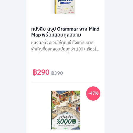
หนังสือ สรุป Grammar จาก Mind
Map พร้อมสอบทุกสนาม
หนังสือที่จะช่วยให้คุณเข้าใจแกรมมาร์
สำคัญที่ออกสอบบ่อยกว่า 100+ เรื่องได้
ง่ายขึ้น ผ่านการสรุปเนื้อหาเป็นภาพ
Mind Map ตามหลัก Schema Theory
ที่มาพร้อมกับการคัดกรองเนื้อหาแยก
฿290
฿390
ตามสนามสอบ และแบบฝึกหัดทบทวน
ท้ายบทอีกกว่า 300 ข้อ
-47%