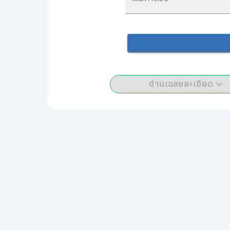
อ่านเฉลยละเอียด