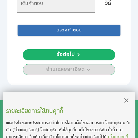
วิธี
เติมคำตอบ
ตรวจคำตอบ
ข้อต่อไป
อ่านเฉลยละเอียด
รายละเอียดการใช้งานคุกกี้
เพื่อประโยชน์และประสบการณ์ที่ดีในการใช้งานเว็บไซต์ของ บริษัท โอเพ่นดูเรียน จํา
สงวนลิขสิทธิ์โดย บริษัท โอเพ่นดูเรียน จำกัด 2021 ©︎ OpenDurian
กัด
(“โอเพ่นดูเรียน”)
โอเพ่นดูเรียนจึงใช้คุกกี้บนเว็บไซต์ของบริษัท ทั้งนี้ คุณ
Co., Ltd.
สามารถศึกษาเพิ่มเติม เกี่ยวกับนโยบายคุกกี้ของโอเพ่นดูเรียนได้ที่
นโยบายคุกกี้