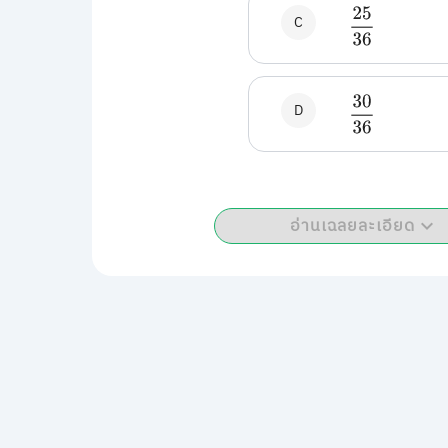
25
36
C
30
36
D
อ่านเฉลยละเอียด