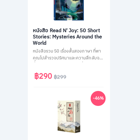
หนังสือ Read N' Joy: 50 Short
Stories: Mysteries Around the
World
หนังสือรวม 50 เรื่องสั้นสองภาษา ที่พา
คุณไปสำรวจปริศนาและความลึกลับจาก
ทั่วโลก เช่น พีระมิด, เอเลียนที่ Area 51
และสามเหลี่ยมเบอร์มิวด้า อ่านง่าย จบใน
฿290
฿299
หน้าเดียว พร้อม QR Code ฟังเสียง
เจ้าของภาษา และคำศัพท์สำคัญกว่า
1,500 คำ ช่วยพัฒนาทักษะอ่าน-ฟัง
-46%
ภาษาอังกฤษได้อย่างสนุกสนาน เหมาะ
สำหรับผู้ที่ชอบเรื่องลึกลับและต้องการ
ฝึกภาษาในเวลาเดียวกัน