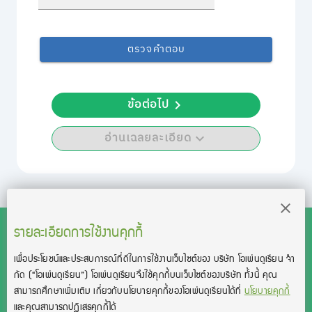
ตรวจคำตอบ
ข้อต่อไป
อ่านเฉลยละเอียด
รายละเอียดการใช้งานคุกกี้
เพื่อประโยชน์และประสบการณ์ที่ดีในการใช้งานเว็บไซต์ของ บริษัท โอเพ่นดูเรียน จํา
สงวนลิขสิทธิ์โดย บริษัท โอเพ่นดูเรียน จำกัด 2021 ©︎ OpenDurian
กัด
(“โอเพ่นดูเรียน”)
โอเพ่นดูเรียนจึงใช้คุกกี้บนเว็บไซต์ของบริษัท ทั้งนี้ คุณ
Co., Ltd.
สามารถศึกษาเพิ่มเติม เกี่ยวกับนโยบายคุกกี้ของโอเพ่นดูเรียนได้ที่
นโยบายคุกกี้
TOEIC® and TOEFL® are registered trademarks of Educational Testing
และคุณสามารถปฏิเสธคุกกี้ได้
Service (ETS).