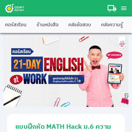
คอร์สเรียน
ร้านหนังสือ
คลังข้อสอบ
คลังความรู้
แบบฝึกหัด MATH Hack ม.6 ความ