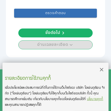
ตรวจคำตอบ
ข้อต่อไป
อ่านเฉลยละเอียด
รายละเอียดการใช้งานคุกกี้
เพื่อประโยชน์และประสบการณ์ที่ดีในการใช้งานเว็บไซต์ของ บริษัท โอเพ่นดูเรียน จํา
สงวนลิขสิทธิ์โดย บริษัท โอเพ่นดูเรียน จำกัด 2021 ©︎ OpenDurian
กัด
(“โอเพ่นดูเรียน”)
โอเพ่นดูเรียนจึงใช้คุกกี้บนเว็บไซต์ของบริษัท ทั้งนี้ คุณ
Co., Ltd.
สามารถศึกษาเพิ่มเติม เกี่ยวกับนโยบายคุกกี้ของโอเพ่นดูเรียนได้ที่
นโยบายคุกกี้
TOEIC® and TOEFL® are registered trademarks of Educational Testing
และคุณสามารถปฏิเสธคุกกี้ได้
Service (ETS).
This product is not endorsed or approved by ETS.