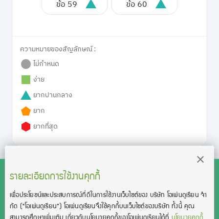
ข้อ 59
ข้อ 60
ความหมายของสัญลักษณ์ :
ไม่กำหนด
ง่าย
ยากปานกลาง
ยาก
ยากที่สุด
รายละเอียดการใช้งานคุกกี้
เพื่อประโยชน์และประสบการณ์ที่ดีในการใช้งานเว็บไซต์ของ บริษัท โอเพ่นดูเรียน จํา
สงวนลิขสิทธิ์โดย บริษัท โอเพ่นดูเรียน จำกัด 2021 ©︎ OpenDurian
กัด
(“โอเพ่นดูเรียน”)
โอเพ่นดูเรียนจึงใช้คุกกี้บนเว็บไซต์ของบริษัท ทั้งนี้ คุณ
Co., Ltd.
สามารถศึกษาเพิ่มเติม เกี่ยวกับนโยบายคุกกี้ของโอเพ่นดูเรียนได้ที่
นโยบายคุกกี้