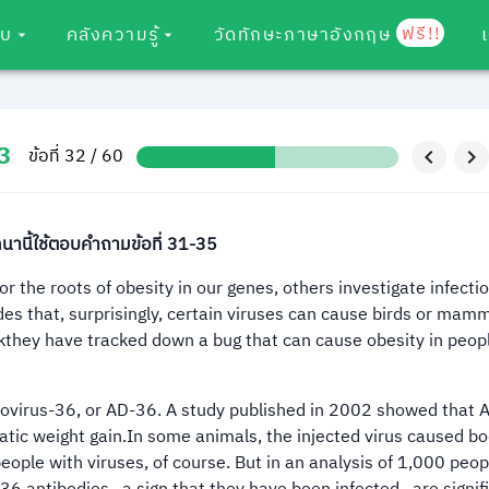
ฟรี!!
อบ
คลังความรู้
วัดทักษะภาษาอังกฤษ
3
ข้อที่ 32 / 60
านี้ใช้ตอบคำถามข้อที่ 31-35
 the roots of obesity in our genes, others investigate infectio
es that, surprisingly, certain viruses can cause birds or mamm
kthey have tracked down a bug that can cause obesity in peop
virus-36, or AD-36. A study published in 2002 showed that 
tic weight gain.In some animals, the injected virus caused bo
 people with viruses, of course. But in an analysis of 1,000 peop