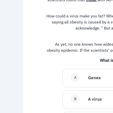
scientists found that
those
with AD-
How could a virus make you fat? When
saying all obesity is caused by a v
acknowledge. " But at
As yet, no one knows how widespr
obesity epidemic. If the scientists‘ 
What i
A
Genes
B
A virus