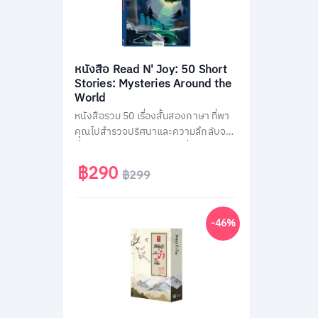
หนังสือ Read N' Joy: 50 Short
Stories: Mysteries Around the
World
หนังสือรวม 50 เรื่องสั้นสองภาษา ที่พา
คุณไปสำรวจปริศนาและความลึกลับจาก
ทั่วโลก เช่น พีระมิด, เอเลียนที่ Area 51
และสามเหลี่ยมเบอร์มิวด้า อ่านง่าย จบใน
฿290
฿299
หน้าเดียว พร้อม QR Code ฟังเสียง
เจ้าของภาษา และคำศัพท์สำคัญกว่า
1,500 คำ ช่วยพัฒนาทักษะอ่าน-ฟัง
-46%
ภาษาอังกฤษได้อย่างสนุกสนาน เหมาะ
สำหรับผู้ที่ชอบเรื่องลึกลับและต้องการ
ฝึกภาษาในเวลาเดียวกัน