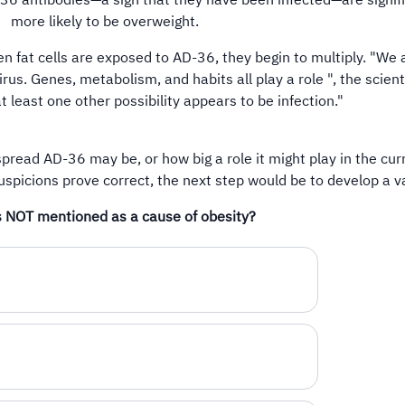
36 antibodies—a sign that they have been infected—are signifi
more likely to be overweight.
 fat cells are exposed to AD-36, they begin to multiply. "We 
irus. Genes, metabolism, and habits all play a role ", the scient
 least one other possibility appears to be infection."
ead AD-36 may be, or how big a role it might play in the cur
suspicions prove correct, the next step would be to develop a v
s NOT mentioned as a cause of obesity?