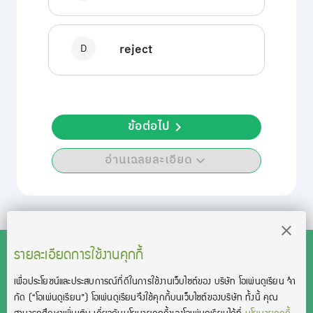
D
reject
ข้อต่อไป
อ่านเฉลยละเอียด
รายละเอียดการใช้งานคุกกี้
เพื่อประโยชน์และประสบการณ์ที่ดีในการใช้งานเว็บไซต์ของ บริษัท โอเพ่นดูเรียน จํา
สงวนลิขสิทธิ์โดย บริษัท โอเพ่นดูเรียน จำกัด 2021 ©︎ OpenDurian
กัด
(“โอเพ่นดูเรียน”)
โอเพ่นดูเรียนจึงใช้คุกกี้บนเว็บไซต์ของบริษัท ทั้งนี้ คุณ
Co., Ltd.
สามารถศึกษาเพิ่มเติม เกี่ยวกับนโยบายคุกกี้ของโอเพ่นดูเรียนได้ที่
นโยบายคุกกี้