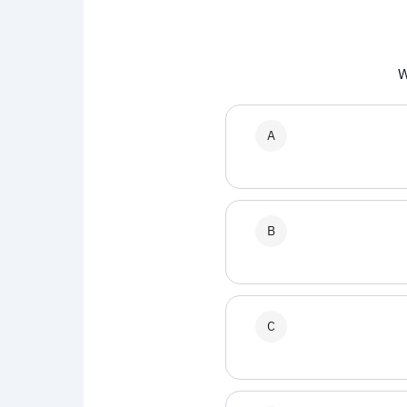
W
A
B
C