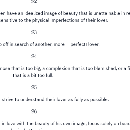
S
2
n have an idealized image of beauty that is unattainable in re
sensitive to the physical imperfections of their lover.
S
3
o off in search of another, more ―perfect‖ lover.
S
4
ose that is too big, a complexion that is too blemished, or a f
that is a bit too full.
S
5
s strive to understand their lover as fully as possible.
S
6
ll in love with the beauty of his own image, focus solely on bea