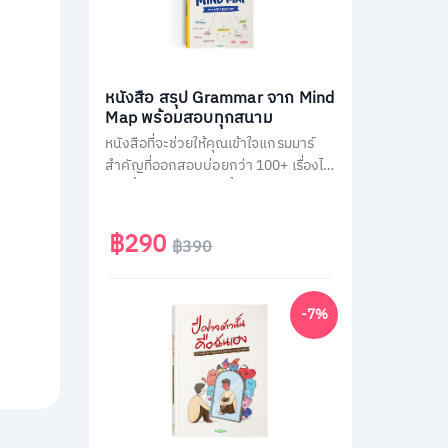
หนังสือ สรุป Grammar จาก Mind
Map พร้อมสอบทุกสนาม
หนังสือที่จะช่วยให้คุณเข้าใจแกรมมาร์
สำคัญที่ออกสอบบ่อยกว่า 100+ เรื่องได้
ง่ายขึ้น ผ่านการสรุปเนื้อหาเป็นภาพ
Mind Map ตามหลัก Schema Theory
ที่มาพร้อมกับการคัดกรองเนื้อหาแยก
฿290
฿390
ตามสนามสอบ และแบบฝึกหัดทบทวน
ท้ายบทอีกกว่า 300 ข้อ
-7%