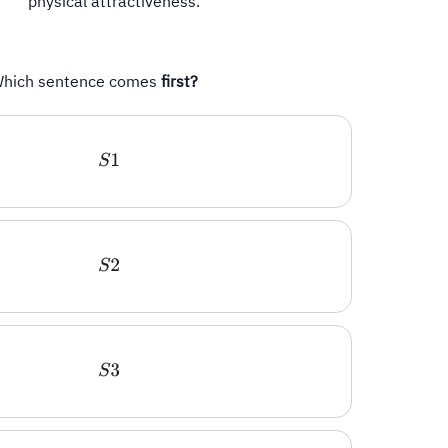
physical attractiveness.
hich sentence comes
first?
S
1
S
2
S
3