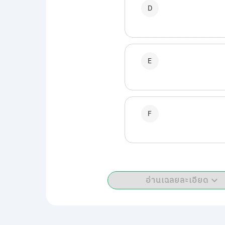
D
E
F
อ่านเฉลยละเอียด