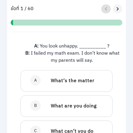
ข้อที่ 1 / 60
A:
You look unhappy. __________ ?
B:
I failed my math exam. I don‘t know what
my parents will say.
A
B
What are you doing
C
What can‘t you do