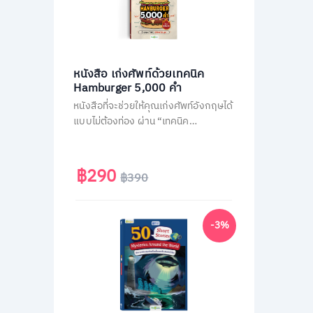
หนังสือ เก่งศัพท์ด้วยเทคนิค
Hamburger 5,000 คำ
หนังสือที่จะช่วยให้คุณเก่งศัพท์อังกฤษได้
แบบไม่ต้องท่อง ผ่าน “เทคนิค
Hamburger” ลัดจำศัพท์ทีเดียวเป็น
หมวด แตกยอดได้มากกว่า 30 คำ เปลี่ยน
คนพื้นฐานน้อยและคนไม่ชอบท่องจำ ให้
฿290
฿390
กลายเป็นคนพูดอังกฤษคล่อง
-3%