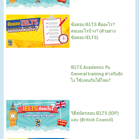
ข้อสอบ IELTS คืออะไร?
สอบอะไรบ้าง? (ตัวอย่าง
ข้อสอบ IELTS)
IELTS Academic กับ
General training ต่างกันยัง
ไง ใช้แทนกันได้ไหม?
วิธีสมัครสอบ IELTS (IDP)
และ (British Council)