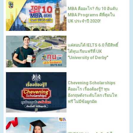
MBA คืออะไร? กับ 10 อันดับ
MBA Programs ดีที่สุดใน
UK ประจำปี 2020!
แค่สอบได้ IELTS 6.0 ก็มีสิทธิ์
ได้ทุนเรียนฟรีที่ UK
"University of Derby"
Chevening Scholarships
คืออะไร เรื่องต้องรู้!! ทุน
อังกฤษดังระดับโลก เรียนโท
ฟรี ไม่มีข้อผูกมัด