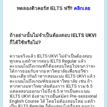
ทดลองติวคอร์ส IELTS ฟรี!!
คลิกเลย
ถ้าอย่างนั้นไม่จำเป็นต้องสอบ IELTS UKVI
ก็ได้ใช้หรือไม่?
ความจริงแล้ว IELTS UKVI ไม่จำเป็นต้องสอบ
ทุกคน แต่ถ้าหากสอบ IELTS Regular แล้ว
คะแนนไม่ถึงเกณฑ์ก็ต้องสอบใหม่ไปจนกว่าจะ
ได้การยอมรับจากมหาวิทยาลัยเพื่อขอวีซ่า
ขณะเดียวกันถ้าหากสอบแบบ IELTS UKVI แล้ว
คะแนนไม่ถึงเกณฑ์ของมหาวิทยาลัย เช่น ถ้า
หากทางมหาวิทยาลัยต้องการ IELTS รวม 6.5
แต่ผลสอบออกมาไม่ถึง 6.5 หากเป็นคะแนน
IELTS UKVI ยังสามารถยื่นสมัคร Pre-sessional
English Course ได้ โดยไม่ต้องสอบใหม่ แต่ถ้า
เป็น IELTS Regular ก็ต้องสอบไปเรื่อยๆ จนกว่า