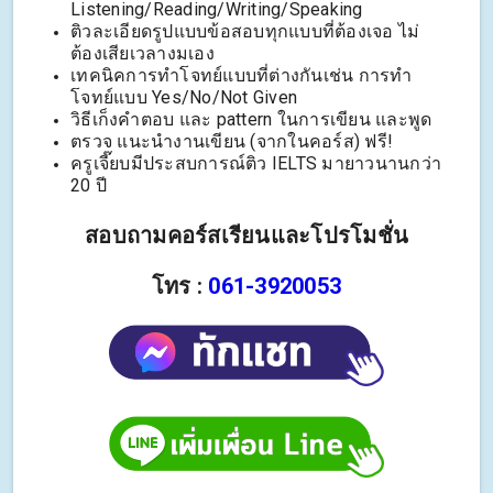
Listening/Reading/Writing/Speaking
ติวละเอียดรูปแบบข้อสอบทุกแบบที่ต้องเจอ ไม่
ต้องเสียเวลางมเอง
เทคนิคการทำโจทย์แบบที่ต่างกันเช่น การทำ
โจทย์แบบ Yes/No/Not Given
วิธีเก็งคำตอบ และ pattern ในการเขียน และพูด
ตรวจ แนะนำงานเขียน (จากในคอร์ส) ฟรี!
ครูเจี๊ยบมีประสบการณ์ติว IELTS มายาวนานกว่า
20 ปี
สอบถามคอร์สเรียนและโปรโมชั่น
โทร :
061-3920053