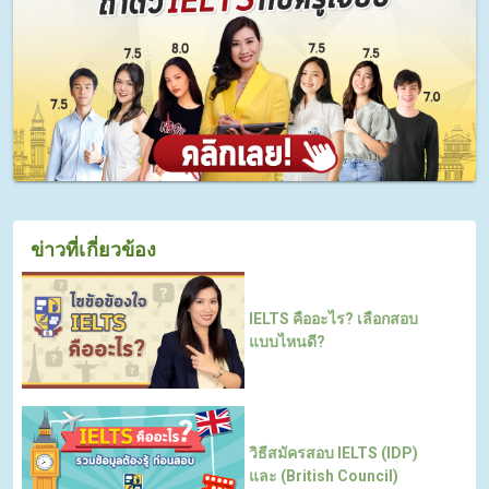
ข่าวที่เกี่ยวข้อง
IELTS คืออะไร? เลือกสอบ
แบบไหนดี?
วิธีสมัครสอบ IELTS (IDP)
และ (British Council)