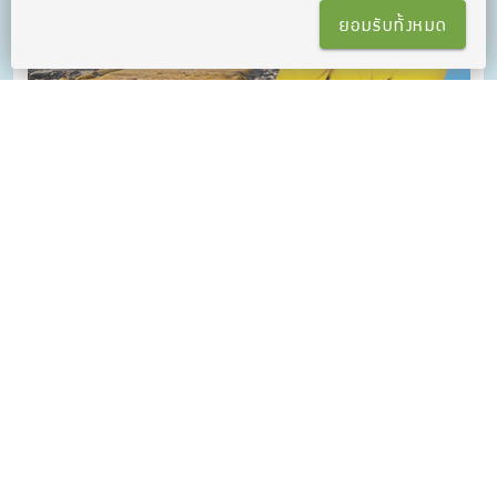
ยอมรับทั้งหมด
คอร์สติว Kru Jeab Basic Grammar
ติว Grammar ครบ! เพื่อการสอบ กับครูเจี๊ยบประสบการณ์ติวกว่า 25
ปี
คอร์สติว SAT Verbal & Math | KruJeab / KruNokk / KruBeer
คอร์สติว SAT ออนไลน์ ติวเข้ม เนื้อหาแน่น เทคนิคเพียบ เตรียมตัว