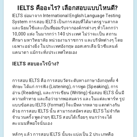
IELTS คืออะไร? เลือกสอบแบบไหนดี?
IELTS ย่อมาจาก International English Language Testing
System การสอบ IELTS เป็นการสอบที่ได้มาตรฐานสากล
และนิยมใช้และเป็นที่ยอมรับจากองค์กรต่างๆ ทั่วโลกกว่า
10,000 แห่ง ในมากกว่า 140 ประเทศ ไม่ว่าจะเป็น สถาน
ศึกษา มหาวิทยาลัย หน่วยงานราชการ และบริษัทต่างๆ โดย
เฉพาะอย่างยิ่ง ในประเทศอังกฤษ ออสเตรเลีย นิวซีแลนด์
แคนาดา แม้กระทั่งประเทศไทยเอง
IELTS สอบอะไรบ้าง?​
การสอบ IELTS คือ การสอบวัดระดับทางภาษาอังกฤษทั้ง 4
ทักษะ ได้แก่ การฟัง (Listening), การพูด (Speaking), การ
อ่าน (Reading), และการเขียน (Writing) ข้อสอบ IELTS นั้นมี
ความท้าทาย และถือว่ายากพอสมควร และในแต่ละพาร์ท รูป
แบบข้อสอบ IELTS (format) ก็จะมีหลากหลาย แตกต่างกัน
ด้วย การสอบ IELTS นั้น สามารถสมัครสอบ IELTS ไม่จำกัด
จำนวนครั้ง พูดง่ายๆ IELTS สอบได้เรื่อยๆ จนกว่าจะได้
คะแนนที่พอใจนั่นเอง
หลักๆ แล้ว การสอบ IELTS นั้นจะแบ่งเป็น 2 ประเภทคือ