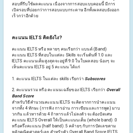
สอบที่รีบใช้ผลคะแนน เนื่องจากการสอบแบบคอมนี้ มีการ
เปิดรอบที่บ่อยกว่าการสอบแบบกระดาษ อีกทั้งผลสอบยังออก
เร็วกว่าอีกด้วย
คะแนน IELTS คิดยังไง?
คะแนน IELTS หรือ หลายๆ คนเรียกว่า แบนด์ (Band)
คะแนน IELTS ที่สอบในแต่ละ Skills จะเริ่มต้นที่ 1.0 และ
IELTS คะแนนเต็มสูงสุดจะอยู่ที่ 9.0 ในใบผลสอบ น้องๆ จะ
เห็นคะแนน IELTS อยู่ 5 คะแนน ได้แก่
1. คะแนน IELTS ในแต่ละ skills เรียกว่า
Subscores
2. คะแนนรวม หรือ คะแนนเฉลี่ยของ IELTS เรียกว่า
Overall
Band Score
สำหรับวิธีคำนวณคะแนน IELTS จะคิดจากการนำคะแนน
จากทั้ง 4 ทักษะ (การฟัง การอ่าน การเขียนและการพูด) มาบ
วกกัน แล้วหารด้วย 4 ถ้าหารแล้วไม่ลงตัว จะต้องปัดเศษ
คะแนน IELTS Overall ให้เป็นคะแนนเต็ม (whole band) .0
หรือครึ่งคะแนน (half band) .5 คล้ายๆ กับการปัดเลขตาม
หลักคณิตศาสตร์เลย สำหรับตัว Overall Band Score IELTS