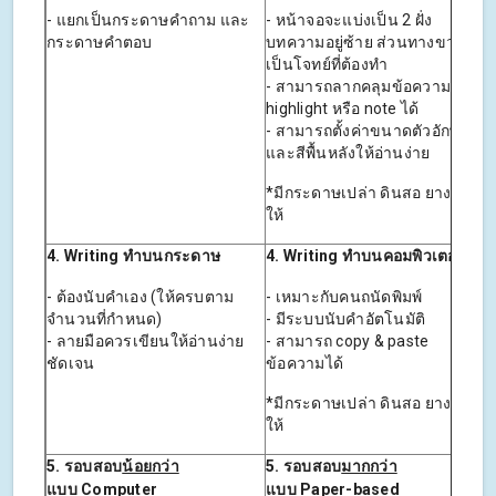
- แยกเป็นกระดาษคำถาม และ
- หน้าจอจะแบ่งเป็น 2 ฝั่ง
กระดาษคำตอบ
บทความอยู่ซ้าย ส่วนทางขวาจะ
เป็นโจทย์ที่ต้องทำ
- สามารถลากคลุมข้อความเพื่อ
highlight หรือ note ได้
- สามารถตั้งค่าขนาดตัวอักษร
และสีพื้นหลังให้อ่านง่าย
*มีกระดาษเปล่า ดินสอ ยางลบ
ให้
4. Writing
ทำบนกระดาษ
4. Writing
ทำบนคอมพิวเตอร์
- ต้องนับคำเอง (ให้ครบตาม
- เหมาะกับคนถนัดพิมพ์
จำนวนที่กำหนด)
- มีระบบนับคำอัตโนมัติ
- ลายมือควรเขียนให้อ่านง่าย
- สามารถ copy & paste
ชัดเจน
ข้อความได้
*มีกระดาษเปล่า ดินสอ ยางลบ
ให้
5.
รอบสอบ
น้อยกว่า
5.
รอบสอบ
มากกว่า
แบบ
Computer
แบบ
Paper-based