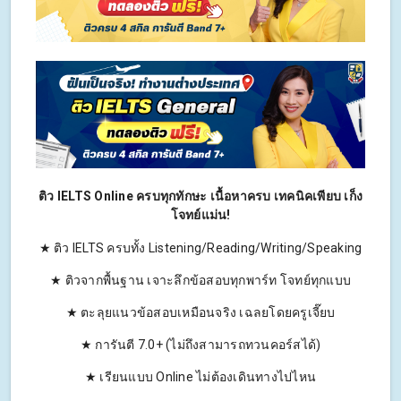
ติว IELTS Online ครบทุกทักษะ เนื้อหาครบ เทคนิคเพียบ เก็ง
โจทย์แม่น!
★ ติว IELTS ครบทั้ง Listening/Reading/Writing/Speaking
★ ติวจากพื้นฐาน เจาะลึกข้อสอบทุกพาร์ท โจทย์ทุกแบบ
★ ตะลุยแนวข้อสอบเหมือนจริง เฉลยโดยครูเจี๊ยบ
★ การันตี 7.0+ (ไม่ถึงสามารถทวนคอร์สได้)
★ เรียนแบบ Online ไม่ต้องเดินทางไปไหน