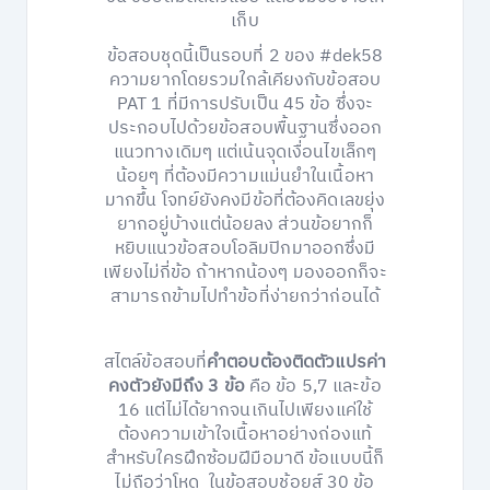
เก็บ
ข้อสอบชุดนี้เป็นรอบที่ 2 ของ #dek58
ความยากโดยรวมใกล้เคียงกับข้อสอบ
PAT 1 ที่มีการปรับเป็น 45 ข้อ ซึ่งจะ
ประกอบไปด้วยข้อสอบพื้นฐานซึ่งออก
แนวทางเดิมๆ แต่เน้นจุดเงื่อนไขเล็กๆ
น้อยๆ ที่ต้องมีความแม่นยำในเนื้อหา
มากขึ้น โจทย์ยังคงมีข้อที่ต้องคิดเลขยุ่ง
ยากอยู่บ้างแต่น้อยลง ส่วนข้อยากก็
หยิบแนวข้อสอบโอลิมปิกมาออกซึ่งมี
เพียงไม่กี่ข้อ ถ้าหากน้องๆ มองออกก็จะ
สามารถข้ามไปทำข้อที่ง่ายกว่าก่อนได้
สไตล์ข้อสอบที่
คำตอบต้องติดตัวแปรค่า
คงตัวยังมีถึง 3 ข้อ
คือ ข้อ 5,7 และข้อ
16 แต่ไม่ได้ยากจนเกินไปเพียงแค่ใช้
ต้องความเข้าใจเนื้อหาอย่างถ่องแท้
สำหรับใครฝึกซ้อมฝีมือมาดี ข้อแบบนี้ก็
ไม่ถือว่าโหด ในข้อสอบช้อยส์ 30 ข้อ