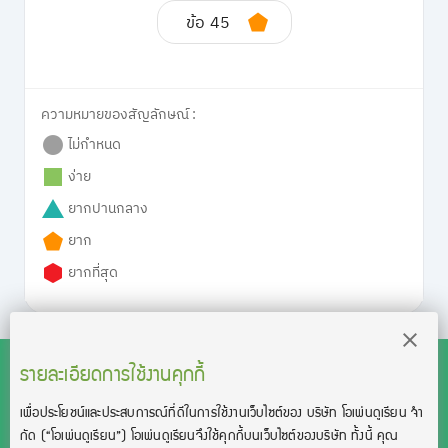
ข้อ 45
ความหมายของสัญลักษณ์ :
ไม่กำหนด
ง่าย
ยากปานกลาง
ยาก
ยากที่สุด
รายละเอียดการใช้งานคุกกี้
เพื่อประโยชน์และประสบการณ์ที่ดีในการใช้งานเว็บไซต์ของ บริษัท โอเพ่นดูเรียน จํา
สงวนลิขสิทธิ์โดย บริษัท โอเพ่นดูเรียน จำกัด 2021 ©︎ OpenDurian
กัด
(“โอเพ่นดูเรียน”)
โอเพ่นดูเรียนจึงใช้คุกกี้บนเว็บไซต์ของบริษัท ทั้งนี้ คุณ
Co., Ltd.