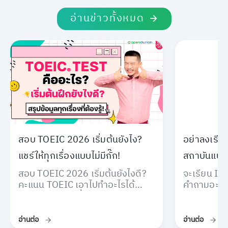
อ่านข่าวทั้งหมด
สอบ TOEIC 2026 เริ่มต้นยังไง?
อย่าลงเรียน
แชร์ให้ทุกเรื่องแบบไม่มีกั๊ก!
สถาบันแบบน
สอบ TOEIC 2026 เริ่มต้นยังไงดี?
จะเรียน IEL
คะแนน TOEIC เอาไปทำอะไรได้
คำถามอะไร
บ้าง? ข้อสอบเปลี่ยนไปแค่ไหน? ตอบ
สถาบันก่อน
ทุกข้อสงสัย พร้อมชี้เป้า ตัวอย่าง
เพราะการล
ข้อสอบ TOEIC พร้อมเฉลยฟรี!
เสียเงินแล้
อ่านต่อ
อ่านต่อ