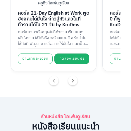
ครูดิว โอเพ่นดูเรียน
คอร์ส 21-Day English at Work พูด
คอร์ส 21-
อังกฤษได้มั่นใจ ก้าวสู่หัวแถวในที่
0 ก็พูดอั
ทำงานได้ใน 21 วัน by KruDew
KruDew
คอร์สภาษาอังกฤษในที่ทำงาน เรียนสนุก
คอร์สเรียนป
เข้าใจง่าย ใช้ได้จริง พร้อมแบบฝึกหัดนำไป
ไฟล์เรียนป
ใช้ทันที พัฒนาการสื่อสารให้มั่นใจ และเป็น
คอร์สเรียนสอ
หัวแถวในที่ทำงานได้ใน 21 วัน
อ่านรายละเอียด
ทดลองเรียนฟรี
อ่านรายละ
ร้านหนังสือ โอเพ่นดูเรียน
หนังสือเรียนแนะนำ