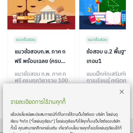
แนวข้อสอบ
แนวข้อสอบ
แนวข้อสอบก.พ. ภาค ก
ข้อสอบ ม.2 พื้นฐาน
ฟรี พร้อมเฉลย (ครบทุก
เทอม1
วิชา)
แนวข้อสอบ ก.พ. ภาค ก
แบบฝึกหัดเสริมทักษ
ฟรี ครบทุกวิชารวม 100
การเรียนรู้ คณิตศาส
ข้อ พร้อมเฉลยละเอียด
พื้นฐาน ม.2 เทอม 1
รายละเอียดการใช้งานคุกกี้
เพื่อประโยชน์และประสบการณ์ที่ดีในการใช้งานเว็บไซต์ของ บริษัท โอเพ่นดู
เรียน จํากัด
(“โอเพ่นดูเรียน”)
โอเพ่นดูเรียนจึงใช้คุกกี้บนเว็บไซต์ของบริษัท
TOEIC® and TOEFL® are registered trademarks of Educational Testing Service
ทั้งนี้ คุณสามารถศึกษาเพิ่มเติม เกี่ยวกับนโยบายคุกกี้ของโอเพ่นดูเรียนได้ที่
(ETS). This product is not endorsed or approved by ETS.