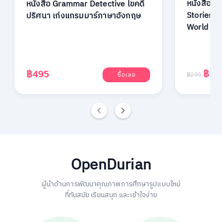
หนังสือ R
หนังสือ Grammar Detective ไขคดี
Stories: 
ปริศนา เก่งแกรมมาร์ภาษาอังกฤษ
World
฿29
฿495
ซื้อเลย
฿299
OpenDurian
ผู้นำด้านการพัฒนาคุณภาพการศึกษารูปแบบใหม่
ที่ทันสมัย เรียนสนุก และเข้าใจง่าย