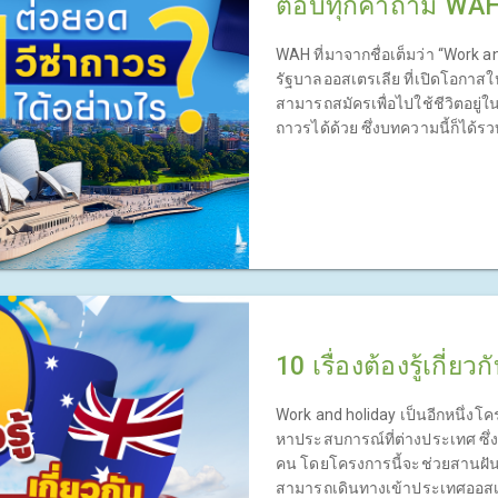
ตอบทุกคำถาม WAH 
WAH ที่มาจากชื่อเต็มว่า “Work 
รัฐบาลออสเตรเลีย ที่เปิดโอกาสให
สามารถสมัครเพื่อไปใช้ชีวิตอยู่ใ
ถาวรได้ด้วย ซึ่งบทความนี้ก็ได้ร
10 เรื่องต้องรู้เกี่ย
Work and holiday เป็นอีกหนึ่งโ
หาประสบการณ์ที่ต่างประเทศ ซึ่
คน โดยโครงการนี้จะช่วยสานฝันให
สามารถเดินทางเข้าประเทศออสเตร