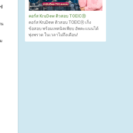
ช้
คอร์ส KruDew ติวสอบ TOEICⓇ
คอร์ส KruDew ติวสอบ TOEICⓇ เก็ง
ิน
ข้อสอบ พร้อมเทคนิคเพียบ อัพคะแนนได้
พุ่งพรวด ในเวลาไม่ถึงเดือน!
ยม