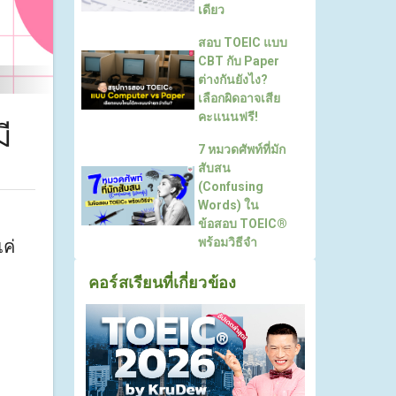
เดียว
สอบ TOEIC แบบ
CBT กับ Paper
ต่างกันยังไง?
เลือกผิดอาจเสีย
คะแนนฟรี!
ี
7 หมวดศัพท์ที่มัก
สับสน
(Confusing
Words) ใน
ข้อสอบ TOEIC®
พร้อมวิธีจำ
ค่
คอร์สเรียนที่เกี่ยวข้อง