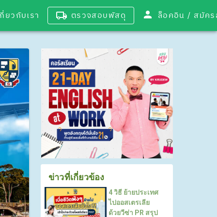
เกี่ยวกับเรา
ตรวจสอบพัสดุ
ล็อคอิน / 
ข่าวที่เกี่ยวข้อง
4 วิธี ย้ายประเทศ
ไปออสเตรเลีย
ด้วยวีซ่า PR สรุป