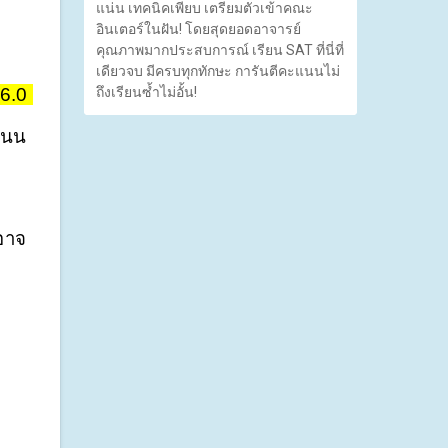
แน่น เทคนิคเพียบ เตรียมตัวเข้าคณะ
อินเตอร์ในฝัน! โดยสุดยอดอาจารย์
คุณภาพมากประสบการณ์ เรียน SAT ที่นี่ที่
เดียวจบ มีครบทุกทักษะ การันตีคะแนนไม่
6.0 
ถึงเรียนซ้ำไม่อั้น!
วีซ่าท่องเที่ยวและทำงาน (Subclass 462) สามารถขอวีซ่านี้ผ่านโครงการ WAH ซึ่งต้องใช้คะแนน 
ป
่อาจ