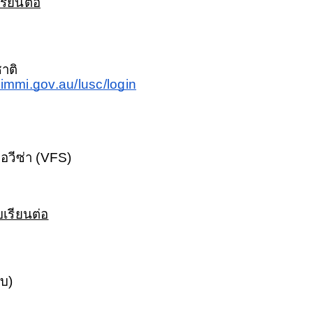
รียนต่อ
าติ
e.immi.gov.au/lusc/login
ขอวีซ่า (VFS)
บเรียนต่อ
บ)