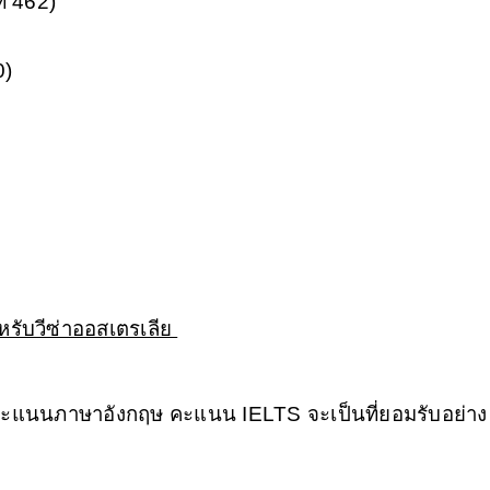
ท 462) 
0)
บวีซ่าออสเตรเลีย 
คะแนนภาษาอังกฤษ คะแนน IELTS จะเป็นที่ยอมรับอย่าง