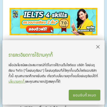
รายละเอียดการใช้งานคุกกี้
✅ อยากเรียนภาคอินเตอร์ ม.ดัง
เพื่อประโยชน์และประสบการณ์ที่ดีในการใช้งานเว็บไซต์ของ บริษัท โอเพ่นดู
✅ อยากเข้าคณะในฝัน
เรียน จํากัด
(“โอเพ่นดูเรียน”)
โอเพ่นดูเรียนจึงใช้คุกกี้บนเว็บไซต์ของบริษัท
ทั้งนี้ คุณสามารถศึกษาเพิ่มเติม เกี่ยวกับนโยบายคุกกี้ของโอเพ่นดูเรียนได้ที่
✅ อยากเรียนอินเตอร์
นโยบายคุกกี้
และคุณสามารถปฏิเสธคุกกี้ได้
✅ ต้องมีคะแนน IELTS SAT ติดไว้
ยอมรับทั้งหมด
✅ อยากติว IELTS SAT ออนไลน์ แนะนำคอร์สครูเจี๊ยบ ครูนก
ครูเบียร์