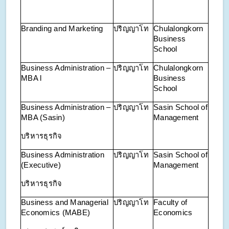
Branding and Marketing
ปริญญาโท
Chulalongkorn
Business
School
Business Administration –
ปริญญาโท
Chulalongkorn
MBA
l
Business
School
Business Administration –
ปริญญาโท
Sasin School of
MBA (Sasin)
Management
บริหารธุรกิจ
Business Administration
ปริญญาโท
Sasin School of
(Executive)
Management
บริหารธุรกิจ
Business and Managerial
ปริญญาโท
Faculty of
Economics (MABE)
Economics