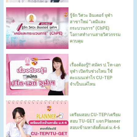
รู้จัก วิศวะ อินเตอร์ จุฬา
สาขาใหม่ “เคมีและ
กระบวนการ” (ChPE)
โอกาสทำงานสายวิศวกรรม
ควบคุม
เรื่องต้องรู้!! สมัคร ป.โท-เอก
จุฬา เปิดรับช่วงไหน ใช้
คะแนนเท่าไร CU-TEP
จำเป็นแค่ไหน
เตรียมสอบ CU-TEP/เตรียม
สอบ TU-GET แจก Planner
สอบเข้ามหาลัยตั้งแต่ ม.4-6