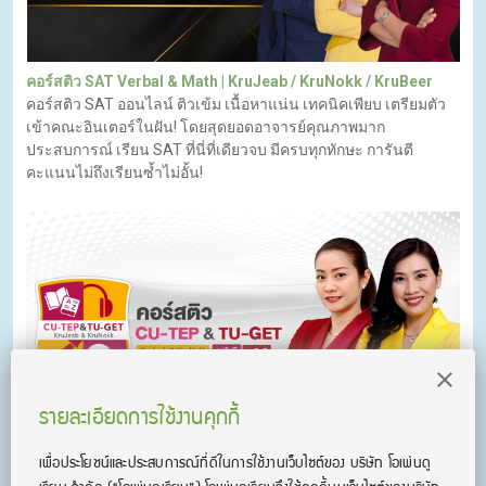
คอร์สติว SAT Verbal & Math | KruJeab / KruNokk / KruBeer
คอร์สติว SAT ออนไลน์ ติวเข้ม เนื้อหาแน่น เทคนิคเพียบ เตรียมตัว
เข้าคณะอินเตอร์ในฝัน! โดยสุดยอดอาจารย์คุณภาพมาก
ประสบการณ์ เรียน SAT ที่นี่ที่เดียวจบ มีครบทุกทักษะ การันตี
คะแนนไม่ถึงเรียนซ้ำไม่อั้น!
รายละเอียดการใช้งานคุกกี้
เพื่อประโยชน์และประสบการณ์ที่ดีในการใช้งานเว็บไซต์ของ บริษัท โอเพ่นดู
คอร์สติว CU-TEP & TU-GET l KruJeab & KruNokk