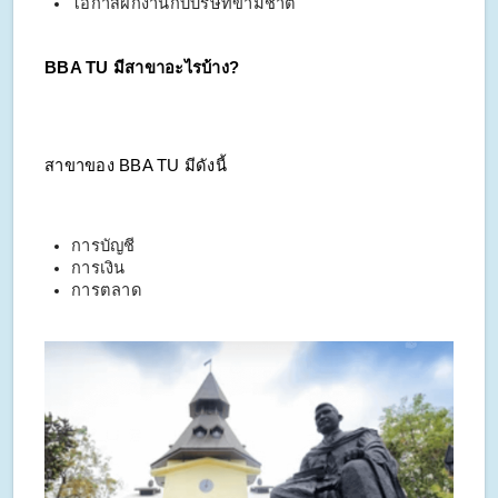
โอกาสฝึกงานกับบริษัทข้ามชาติ
BBA TU มีสาขาอะไรบ้าง?
สาขาของ BBA TU มีดังนี้
การบัญชี
การเงิน
การตลาด