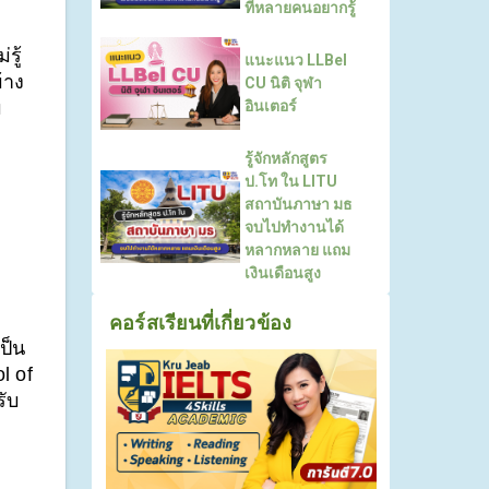
ที่หลายคนอยากรู้
รู้
แนะแนว LLBel
าง 
CU นิติ จุฬา
อินเตอร์
ม
รู้จักหลักสูตร
ป.โท ใน LITU
สถาบันภาษา มธ
จบไปทำงานได้
หลากหลาย แถม
เงินเดือนสูง
คอร์สเรียนที่เกี่ยวข้อง
ป็น
 of 
รับ