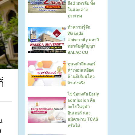
ถึง 2 มหาลัย ทั้ง
ในและต่าง
ประเทศ
ทำความรู้จัก
Waseda
University มหาวิ
ทยาลัยคู่สัญญา
BALAC CU
ทุนจุฬาอินเตอร์
ค่าเทอมเหยียด
ล้านก็เรียนไหว
็
ถ้าเก่งจริง
ไขข้อสงสัย Early
admission คือ
อะไรในจุฬา
อินเตอร์ และ
สมัครผ่าน TCAS
น
หรือไม่
ถ