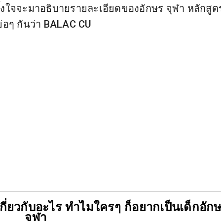
ั้งใจจะมาอธิบายรายละเอียดของอักษร จุฬา หลักสูต
ย่อๆ กันว่า BALAC CU
ี่ยวกับอะไร ทำไมใครๆ ก็อยากเป็นเด็กอักษ
จุฬา 