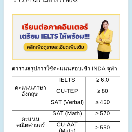
CU-TAD ไม่ต่ำกว่า 50%
ตารางสรุปการใช้คะแนนสอบเข้า INDA จุฬา
IELTS
≥ 6.0
คะแนนภาษา
CU-TEP
≥ 80
อังกฤษ
SAT (Verbal)
≥ 450
SAT (Math)
≥ 570
คะแนน
CU-AAT
คณิตศาสตร์
≥ 550
(Math)