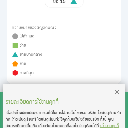
ข้อ 15
ความหมายของสัญลักษณ์ :
ไม่กำหนด
ง่าย
ยากปานกลาง
ยาก
ยากที่สุด
รายละเอียดการใช้งานคุกกี้
เพื่อประโยชน์และประสบการณ์ที่ดีในการใช้งานเว็บไซต์ของ บริษัท โอเพ่นดูเรียน จํา
สงวนลิขสิทธิ์โดย บริษัท โอเพ่นดูเรียน จำกัด 2021 ©︎ OpenDurian
กัด
(“โอเพ่นดูเรียน”)
โอเพ่นดูเรียนจึงใช้คุกกี้บนเว็บไซต์ของบริษัท ทั้งนี้ คุณ
Co., Ltd.
สามารถศึกษาเพิ่มเติม เกี่ยวกับนโยบายคุกกี้ของโอเพ่นดูเรียนได้ที่
นโยบายคุกกี้
TOEIC® and TOEFL® are registered trademarks of Educational Testing