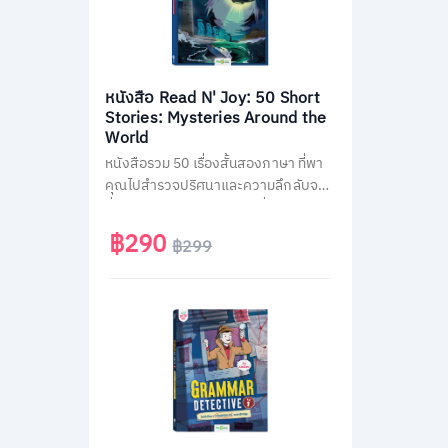
หนังสือ Read N' Joy: 50 Short
Stories: Mysteries Around the
World
หนังสือรวม 50 เรื่องสั้นสองภาษา ที่พา
คุณไปสำรวจปริศนาและความลึกลับจาก
ทั่วโลก เช่น พีระมิด, เอเลียนที่ Area 51
และสามเหลี่ยมเบอร์มิวด้า อ่านง่าย จบใน
฿290
฿299
หน้าเดียว พร้อม QR Code ฟังเสียง
เจ้าของภาษา และคำศัพท์สำคัญกว่า
1,500 คำ ช่วยพัฒนาทักษะอ่าน-ฟัง
ภาษาอังกฤษได้อย่างสนุกสนาน เหมาะ
สำหรับผู้ที่ชอบเรื่องลึกลับและต้องการ
ฝึกภาษาในเวลาเดียวกัน