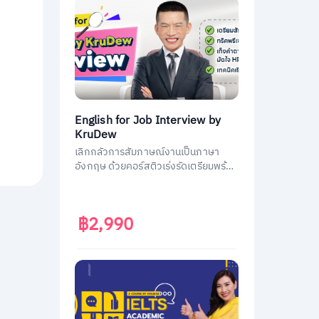
English for Job Interview by
KruDew
เลิกกลัวการสัมภาษณ์งานเป็นภาษา
อังกฤษ ด้วยคอร์สติวเร่งรัดเตรียมพร้อม
ประหยัดเวลา ได้งานชัวร์ ครูดิวเตรียม
คำถามที่เจอบ่อย วิธีการตอบมาครบหมด
แล้ว
฿2,990