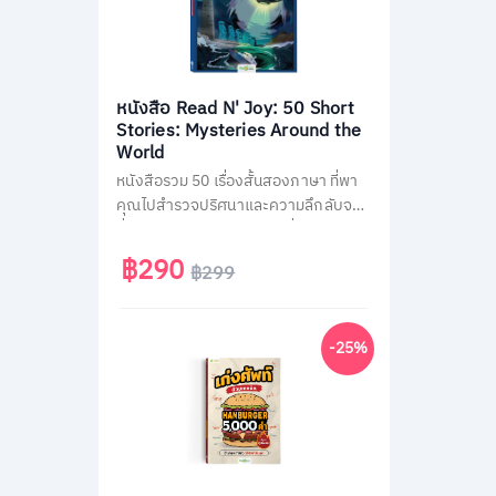
หนังสือ Read N' Joy: 50 Short
Stories: Mysteries Around the
World
หนังสือรวม 50 เรื่องสั้นสองภาษา ที่พา
คุณไปสำรวจปริศนาและความลึกลับจาก
ทั่วโลก เช่น พีระมิด, เอเลียนที่ Area 51
และสามเหลี่ยมเบอร์มิวด้า อ่านง่าย จบใน
฿290
฿299
หน้าเดียว พร้อม QR Code ฟังเสียง
เจ้าของภาษา และคำศัพท์สำคัญกว่า
1,500 คำ ช่วยพัฒนาทักษะอ่าน-ฟัง
-25%
ภาษาอังกฤษได้อย่างสนุกสนาน เหมาะ
สำหรับผู้ที่ชอบเรื่องลึกลับและต้องการ
ฝึกภาษาในเวลาเดียวกัน