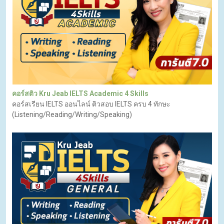
คอร์สติว Kru Jeab IELTS Academic 4 Skills
คอร์สเรียน IELTS ออนไลน์ ติวสอบ IELTS ครบ 4 ทักษะ
(Listening/Reading/Writing/Speaking)