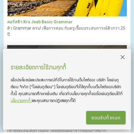
คอร์สติว Kru Jeab Basic Grammar
ติว Grammar ครบ! เพื่อการสอบ กับครูเจี๊ยบประสบการณ์ติวกว่า 25
ปี
รายละเอียดการใช้งานคุกกี้
เพื่อประโยชน์และประสบการณ์ที่ดีในการใช้งานเว็บไซต์ของ บริษัท โอเพ่นดู
เรียน จํากัด
(“โอเพ่นดูเรียน”)
โอเพ่นดูเรียนจึงใช้คุกกี้บนเว็บไซต์ของบริษัท
ทั้งนี้ คุณสามารถศึกษาเพิ่มเติม เกี่ยวกับนโยบายคุกกี้ของโอเพ่นดูเรียนได้ที่
นโยบายคุกกี้
และคุณสามารถปฏิเสธคุกกี้ได้
ยอมรับทั้งหมด
คอร์สติว SAT Verbal & Math | KruJeab / KruNokk / KruBeer
คอร์สติว SAT ออนไลน์ ติวเข้ม เนื้อหาแน่น เทคนิคเพียบ เตรียมตัว
เข้าคณะอินเตอร์ในฝัน! โดยสุดยอดอาจารย์คุณภาพมาก