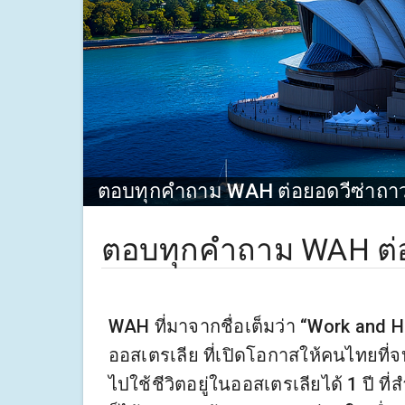
ตอบทุกคำถาม WAH ต่อยอดวีซ่าถาว
ตอบทุกคำถาม WAH ต่อ
WAH ที่มาจากชื่อเต็มว่า “Work and 
ออสเตรเลีย ที่เปิดโอกาสให้คนไทยที่จบ
ไปใช้ชีวิตอยู่ในออสเตรเลียได้ 1 ปี ท