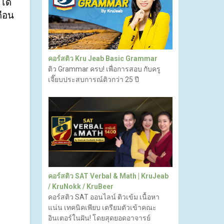
ได้
ือน 
คอร์สติว Kru Jeab Basic Grammar
ติว Grammar ครบ! เพื่อการสอบ กับครู
เจี๊ยบประสบการณ์ติวกว่า 25 ปี
คอร์สติว SAT Verbal & Math | KruJeab
/ KruNokk / KruBeer
คอร์สติว SAT ออนไลน์ ติวเข้ม เนื้อหา
แน่น เทคนิคเพียบ เตรียมตัวเข้าคณะ
อินเตอร์ในฝัน! โดยสุดยอดอาจารย์