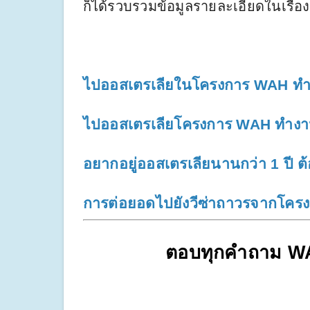
ก็ได้รวบรวมข้อมูลรายละเอียดในเรื่องด
ไปออสเตรเลียในโครงการ WAH ทำอ
ไปออสเตรเลีย
โครงการ WAH ทำงาน
อยากอยู่ออสเตรเลียนานกว่า 1 ปี ต
การต่อยอดไปยังวีซ่าถาวรจากโค
ตอบทุกคำถาม WAH