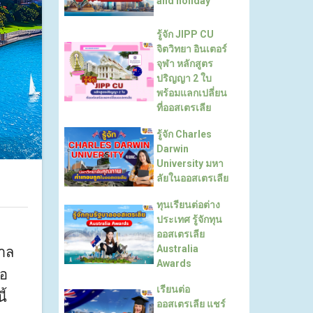
and holiday
รู้จัก JIPP CU
จิตวิทยา อินเตอร์
จุฬา หลักสูตร
ปริญญา 2 ใบ
พร้อมแลกเปลี่ยน
ที่ออสเตรเลีย
รู้จัก Charles
Darwin
University มหา
ลัยในออสเตรเลีย
ทุนเรียนต่อต่าง
ประเทศ รู้จักทุน
ออสเตรเลีย
Australia
บาล
Awards
่อ
เรียนต่อ
ี้
ออสเตรเลีย แชร์