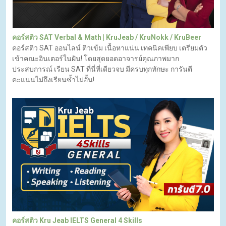
คอร์สติว SAT Verbal & Math | KruJeab / KruNokk / KruBeer
คอร์สติว SAT ออนไลน์ ติวเข้ม เนื้อหาแน่น เทคนิคเพียบ เตรียมตัว
เข้าคณะอินเตอร์ในฝัน! โดยสุดยอดอาจารย์คุณภาพมาก
ประสบการณ์ เรียน SAT ที่นี่ที่เดียวจบ มีครบทุกทักษะ การันตี
คะแนนไม่ถึงเรียนซ้ำไม่อั้น!
คอร์สติว Kru Jeab IELTS General 4 Skills