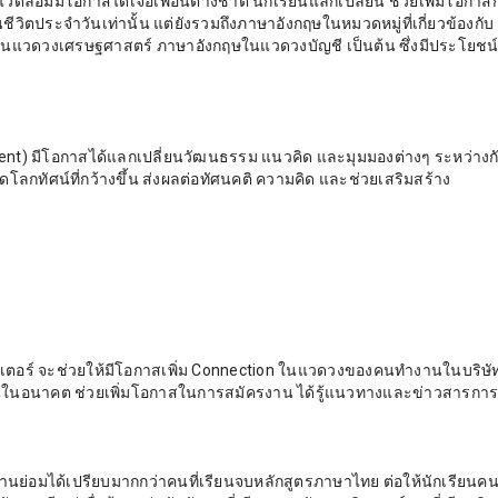
ดล้อมมีโอกาสได้เจอเพื่อนต่างชาติ นักเรียนแลกเปลี่ยน ช่วยเพิ่มโอกาส
ชีวิตประจำวันเท่านั้น แต่ยังรวมถึงภาษาอังกฤษในหมวดหมู่ที่เกี่ยวข้องกับ
ในแวดวงเศรษฐศาสตร์ ภาษาอังกฤษในแวดวงบัญชี เป็นต้น ซึ่งมีประโยชน
dent) มีโอกาสได้แลกเปลี่ยนวัฒนธรรม แนวคิด และมุมมองต่างๆ ระหว่างกัน
ดโลกทัศน์ที่กว้างขึ้น ส่งผลต่อทัศนคติ ความคิด และช่วยเสริมสร้าง
นเตอร์ จะช่วยให้มีโอกาสเพิ่ม Connection ในแวดวงของคนทำงานในบริษั
านในอนาคต ช่วยเพิ่มโอกาสในการสมัครงาน ได้รู้แนวทางและข่าวสารการ
านย่อมได้เปรียบมากกว่าคนที่เรียนจบหลักสูตรภาษาไทย ต่อให้นักเรียนคนน