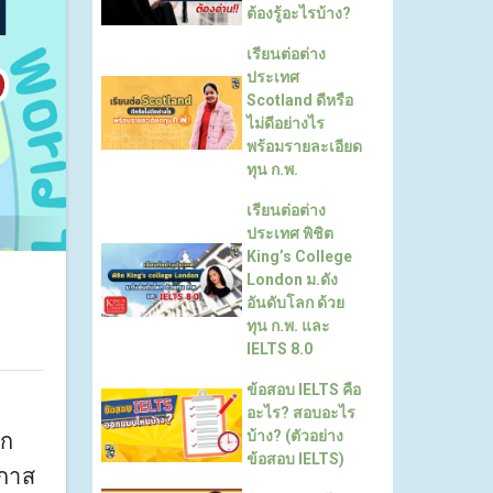
ต้องรู้อะไรบ้าง?
เรียนต่อต่าง
ประเทศ
Scotland ดีหรือ
ไม่ดีอย่างไร
พร้อมรายละเอียด
ทุน ก.พ.
เรียนต่อต่าง
ประเทศ พิชิต
King’s College
London ม.ดัง
อันดับโลก ด้วย
ทุน ก.พ. และ
IELTS 8.0
ข้อสอบ IELTS คือ
อะไร? สอบอะไร
บ้าง? (ตัวอย่าง
าก
ข้อสอบ IELTS)
อกาส