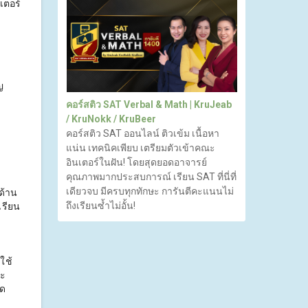
เตอร์
ญ
คอร์สติว SAT Verbal & Math | KruJeab
/ KruNokk / KruBeer
คอร์สติว SAT ออนไลน์ ติวเข้ม เนื้อหา
แน่น เทคนิคเพียบ เตรียมตัวเข้าคณะ
อินเตอร์ในฝัน! โดยสุดยอดอาจารย์
คุณภาพมากประสบการณ์ เรียน SAT ที่นี่ที่
เดียวจบ มีครบทุกทักษะ การันตีคะแนนไม่
ด้าน
ถึงเรียนซ้ำไม่อั้น!
เรียน
ใช้
ละ
นด