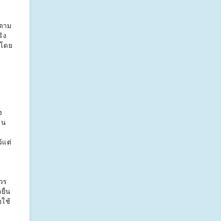
้ตาม
ิง
 โดย
ง
วน
้แต่
วร
ยื่น
อใช้