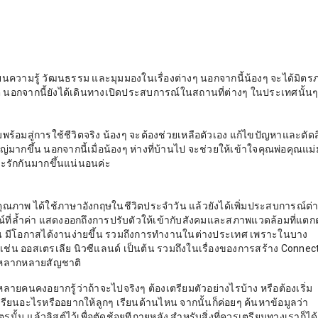
ี่ยนความรู้ วัฒนธรรม และมุมมองในเรื่องต่างๆ นอกจากนี้น้องๆ จะได้มิตร
ต นอกจากนี้ยังได้เดินทางเปิดประสบการณ์ในสถานที่ต่างๆ ในประเทศนั้น
้อมสู่การใช้ชีวิตจริง ​น้องๆ จะต้องช่วยเหลือตัวเอง แก้ไขปัญหาและตัด
ใหญ่มากขึ้น นอกจากนี้เมื่อน้องๆ ห่างที่บ้านไป จะช่วยให้เข้าใจคุณพ่อคุณแม
และรักกันมากขึ้นแน่นอนค่ะ
ุณภาพ ได้ใช้ภาษาอังกฤษในชีวิตประจำวัน แล้วยังได้เพิ่มประสบการณ์ต่
ที่ล้ำค่า แสดงออกถึงการปรับตัวให้เข้ากับสังคมและสภาพแวดล้อมที่แตกต
งาน มีโอกาสได้งานง่ายขึ้น รวมถึงการทำงานในต่างประเทศ เพราะในบาง
เช่น ออสเตรเลีย นิวซีแลนด์ เป็นต้น รวมถึงในเรื่องของการสร้าง Connec
ติหลากหลายสัญชาติ
ายคนคงอยากรู้ว่าถ้าจะไปจริงๆ ต้องเตรียมตัวอย่างไรบ้าง หรือต้องเริ่ม
รียนอะไรหรืออยากให้ลูกๆ เรียนด้านไหน จากนั้นก็ค่อยๆ ค้นหาข้อมูลว่า
้น แล้วลิสต์ไว้เพื่อตัดช้อยทีภายหลัง สำหรับสิ่งที่ควรเตรียมทางเราก็ได้