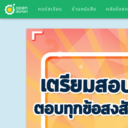
คอร์สเรียน
ร้านหนังสือ
คลังข้อส