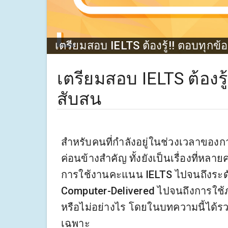
เตรียมสอบ IELTS ต้องรู้!! ตอบทุกข
เตรียมสอบ IELTS ต้องร
สับสน
สำหรับคนที่กำลังอยู่ในช่วงเวลาของก
ค่อนข้างสำคัญ ทั้งยังเป็นเรื่องที่หลา
การใช้งานคะแนน IELTS ไปจนถึงระ
Computer-Delivered ไปจนถึงการใช้
หรือไม่อย่างไร โดยในบทความนี้ได้ร
เฉพาะ