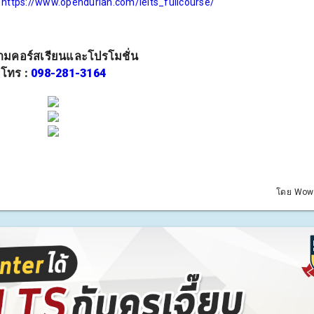
ย
https://www.opendurian.com/ielts_fullcourse/
มคอร์สเรียนและโปรโมชั่น
โทร :
098-281-3164
โดย Wow