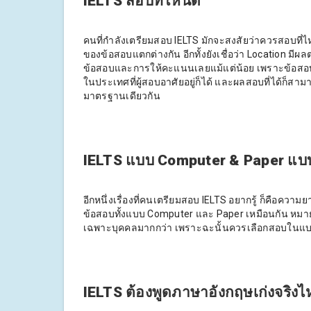
IELTS สอบที่ไหนดี
คนที่กำลังเตรียมสอบ IELTS มักจะสงสัยว่าควรสอบที่ไ
ของข้อสอบแตกต่างกัน อีกทั้งยังเชื่อว่า Location 
ข้อสอบและการให้คะแนนเลยแม้แต่น้อย เพราะข้อสอบ 
ในประเทศที่ผู้สอบอาศัยอยู่ก็ได้ และผลสอบที่ได้ก็สามา
มาตรฐานเดียวกัน
IELTS แบบ Computer & Paper แบบ
อีกหนึ่งเรื่องที่คนเตรียมสอบ IELTS อยากรู้ ก็คือค
ข้อสอบทั้งแบบ Computer และ Paper เหมือนกัน หมาย
เฉพาะบุคคลมากกว่า เพราะฉะนั้นควรเลือกสอบในแบบที่
IELTS ต้องพูดภาษาอังกฤษเก่งจริง