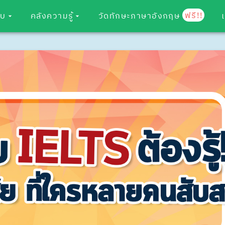
ฟรี!!
อบ
คลังความรู้
วัดทักษะภาษาอังกฤษ