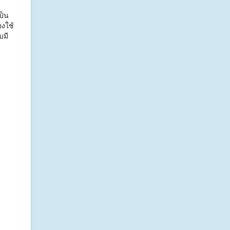
ป็น
องใช้
บมี