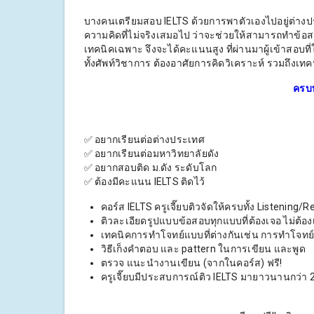
บางคนเตรียมสอบ IELTS ด้วยการพาตัวเองไปอยู่ต่างประ
ความคิดที่ไม่จริงเสมอไป ว่าจะช่วยให้สามารถทำข้อสอ
เทคนิคเฉพาะ จึงจะได้คะแนนสูง ที่ผ่านมาผู้เข้าสอบที
ทั้งศัพท์วิชาการ ต้องอาศัยการคิดวิเคราะห์ รวมถึงเท
ครบทุ
✅ อยากเรียนต่อต่างประเทศ
✅ อยากเรียนต่อมหาวิทยาลัยดัง
✅ อยากสอบติด ม.ดัง ระดับโลก
✅ ต้องมีคะแนน IELTS ติดไว้
คอร์ส IELTS ครูเจี๊ยบติวจัดให้ครบทั้ง Listening
ติวละเอียดรูปแบบข้อสอบทุกแบบที่ต้องเจอ ไม่ต้อ
เทคนิคการทำโจทย์แบบที่ต่างกันเช่น การทำโจทย
วิธีเก็งคำตอบ และ pattern ในการเขียน และพูด
ตรวจ แนะนำงานเขียน (จากในคอร์ส) ฟรี!
ครูเจี๊ยบมีประสบการณ์ติว IELTS มายาวนานกว่า 2